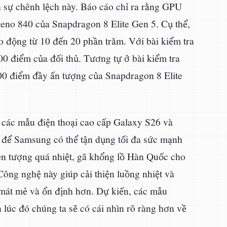
h sự chênh lệch này. Báo cáo chỉ ra rằng GPU
no 840 của Snapdragon 8 Elite Gen 5. Cụ thể,
o động từ 10 đến 20 phần trăm. Với bài kiểm tra
 điểm của đối thủ. Tương tự ở bài kiểm tra
00 điểm đầy ấn tượng của Snapdragon 8 Elite
 các mẫu điện thoại cao cấp Galaxy S26 và
ốt để Samsung có thể tận dụng tối đa sức mạnh
iện tượng quá nhiệt, gã khổng lồ Hàn Quốc cho
Công nghệ này giúp cải thiện luồng nhiệt và
g mát mẻ và ổn định hơn. Dự kiến, các mẫu
 lúc đó chúng ta sẽ có cái nhìn rõ ràng hơn về