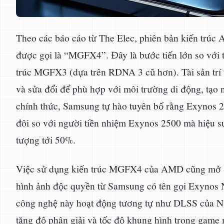
Theo các báo cáo từ The Elec, phiên bản kiến tr
được gọi là “MGFX4”. Đây là bước tiến lớn so với 
trúc MGFX3 (dựa trên RDNA 3 cũ hơn). Tài sản trí t
và sửa đổi để phù hợp với môi trường di động, tạo
chính thức, Samsung tự hào tuyên bố rằng Exynos 2
đôi so với người tiền nhiệm Exynos 2500 mà hiệu su
tượng tới 50%.
Việc sử dụng kiến trúc MGFX4 của AMD cũng mở đ
hình ảnh độc quyền từ Samsung có tên gọi Exynos 
công nghệ này hoạt động tương tự như DLSS của N
tăng độ phân giải và tốc độ khung hình trong game