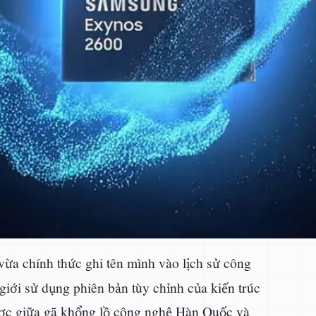
vừa chính thức ghi tên mình vào lịch sử công
 giới sử dụng phiên bản tùy chỉnh của kiến trúc
ợc giữa gã khổng lồ công nghệ Hàn Quốc và