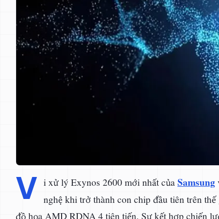
V
Samsung
i xử lý Exynos 2600 mới nhất của
nghệ khi trở thành con chip đầu tiên trên thế
đồ họa AMD RDNA 4 tiên tiến. Sự kết hợp chiến lư