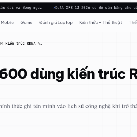
ng mục…
Dell XPS 13 2026 có đủ cân bằng cho công việc di…
Mobile
Game
Đánh giá Laptop
Kiến thức – Thủ thuật
Thế 
ng kiến trúc RDNA 4…
00 dùng kiến trúc R
h thức ghi tên mình vào lịch sử công nghệ khi trở thàn