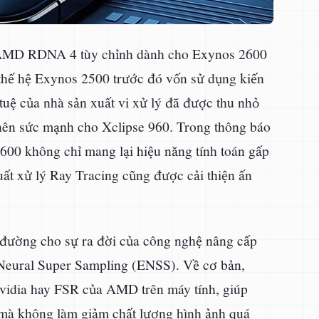
úc AMD RDNA 4 tùy chỉnh dành cho Exynos 2600
thế hệ Exynos 2500 trước đó vốn sử dụng kiến
uệ của nhà sản xuất vi xử lý đã được thu nhỏ
 nên sức mạnh cho Xclipse 960. Trong thông báo
600 không chỉ mang lại hiệu năng tính toán gấp
ất xử lý Ray Tracing cũng được cải thiện ấn
ường cho sự ra đời của công nghệ nâng cấp
Neural Super Sampling (ENSS). Về cơ bản,
vidia hay FSR của AMD trên máy tính, giúp
 mà không làm giảm chất lượng hình ảnh quá