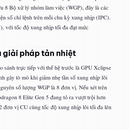
ữu 8 Bộ xử lý nhóm làm việc (WGP), đây là các
hiện số chỉ lệnh trên mỗi chu kỳ xung nhịp (IPC).
 với tốc độ xung nhịp tối đa đạt mức
à giải pháp tản nhiệt
 sánh trực tiếp với thế hệ trước là GPU Xclipse
h gây tò mò khi giảm nhẹ tần số xung nhịp lõi
uyên số lượng WGP là 8 đơn vị. Nếu xét trên
apdragon 8 Elite Gen 5 đang tỏ ra vượt trội hơn
đơn vị CU cùng tốc độ xung nhịp lõi tối đa lên