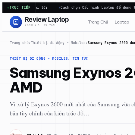
Chuyển
ng gọi tới
TRỰC TIẾP
Cách chọn Cấu hình Laptop để dùng lâu dài và đú
đến
phần
Trang Chủ
Laptop
nội
dung
Trang chủ
›
Thiết bị di động – Mobiles
›
Samsung Exynos 2600 dù
THIẾT BỊ DI ĐỘNG – MOBILES
, 
TIN TỨC
Samsung Exynos 26
AMD
Vi xử lý Exynos 2600 mới nhất của Samsung vừa chín
bản tùy chỉnh của kiến trúc đồ…