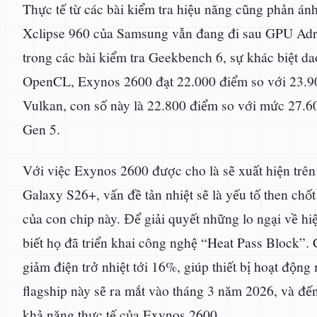
Thực tế từ các bài kiểm tra hiệu năng cũng phản án
Xclipse 960 của Samsung vẫn đang đi sau GPU Adre
trong các bài kiểm tra Geekbench 6, sự khác biệt da
OpenCL, Exynos 2600 đạt 22.000 điểm so với 23.900
Vulkan, con số này là 22.800 điểm so với mức 27.6
Gen 5.
Với việc Exynos 2600 được cho là sẽ xuất hiện trên
Galaxy S26+, vấn đề tản nhiệt sẽ là yếu tố then ch
của con chip này. Để giải quyết những lo ngại về h
biết họ đã triển khai công nghệ “Heat Pass Block”. 
giảm điện trở nhiệt tới 16%, giúp thiết bị hoạt độn
flagship này sẽ ra mắt vào tháng 3 năm 2026, và đến
khả năng thực tế của Exynos 2600.