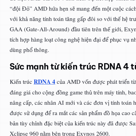
“đội Đỏ” AMD hứa hẹn sẽ mang đến một cuộc cách m
với khả năng tính toán tăng gấp đôi so với thế hệ t
GAA (Gate-All-Around) đầu tiên trên thế giới, E
tích hợp hàng loạt công nghệ hiện đại để phục vụ 
dùng phổ thông.
Sức mạnh từ kiến trúc RDNA 4 t
RDNA 4
Kiến trúc
của AMD vốn được phát triển từ 
đáng giá cho cộng đồng game thủ trên máy tính, ba
nâng cấp, các nhân AI mới và các đơn vị tính toán h
được sử dụng để ra mắt các sản phẩm đồ họa cao 
bản tùy chỉnh đặc biệt của kiến trúc này đã được 
Xclipse 960 nằm bên trong Exynos 2600.