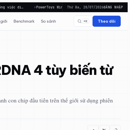
PowerToys Windows: 5 công cụ miễn phí giúp dân văn phòng b
Thứ Ba, 28/07/2026
ĐĂNG NHẬP
giới
Benchmark
So sánh
Theo dõi
⌘K
DNA 4 tùy biến từ
h con chip đầu tiên trên thế giới sử dụng phiên