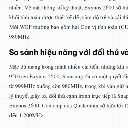
nhiều. Về mặt thông số kỹ thuật, Exynos 2600 sở h
khối tính toán được thiết kế để giảm độ trễ và cải t
Mỗi WGP thường bao gồm hai Đơn vị tính toán (CU),
980MHz.
So sánh hiệu năng với đối thủ v
Mặc dù mang trong mình nhiều cải tiến, nhưng khi so
950 trên Exynos 2500, Samsung đã có một quyết địn
từ 999MHz xuống còn 980MHz, trong khi vẫn giữ ng
lý thuyết giấy tờ, đối thủ cạnh tranh trực tiếp là Sn
Exynos 2600. Con chip của Qualcomm sở hữu tới 12 
đến 1.200MHz.