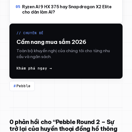
Ryzen AI 9 HX 375 hay Snapdragon X2 Elite
cho dân làm AI?
// CHUYÊN ĐỀ
Cẩm nang mua sắm 2026
Toàn bộ khuyến nghị của chúng tôi cho từng nhu
cầu và ngân sách.
Khám phá ngay →
Pebble
0 phản hồi cho “Pebble Round 2 – Sự
trở lại của huyền thoại đồng hồ thông