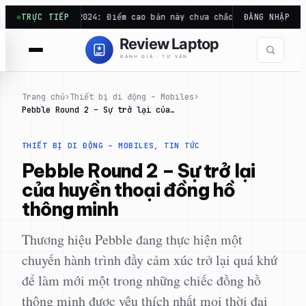
Chuyển
 R23 và 2024: Điểm cao bản này chưa chắc mạnh…
TRỰC TIẾP
ĐĂNG NHẬP
Excel chạy 
đến
phần
nội
dung
Trang chủ
›
Thiết bị di động – Mobiles
›
Pebble Round 2 – Sự trở lại của…
THIẾT BỊ DI ĐỘNG – MOBILES
, 
TIN TỨC
Pebble Round 2 – Sự trở lại
của huyền thoại đồng hồ
thông minh
Thương hiệu Pebble đang thực hiện một
chuyến hành trình đầy cảm xúc trở lại quá khứ
để làm mới một trong những chiếc đồng hồ
thông minh được yêu thích nhất mọi thời đại