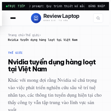
Chuyển
nh từ prompt: Quy trình thiết kế mẫu…
TRỰC TIẾP
Bảo hành laptop: Ai
ĐĂNG NHẬP
đến
phần
nội
dung
Trang chủ
›
Thế giới
›
Nvidia tuyển dụng hàng loạt tại Việt Nam
THẾ GIỚI
Nvidia tuyển dụng hàng loạt
tại Việt Nam
Khác với mong đợi rằng Nvidia sẽ chú trọng
vào việc phát triển nghiên cứu sâu về trí tuệ
nhân tạo, các thông tin tuyển dụng hiện tại cho
thấy công ty vẫn tập trung vào lĩnh vực sản
xuất…