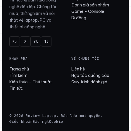
Tin tức & đánh giá công
Đánh giá sản phẩm
nghệ độc lập. Chúng tôi
Game – Console
mua, thử nghiệm và nói
Di động
thật về laptop, PC và
thiết bị công nghệ.
Fb
X
Yt
Tt
KHÁM PHÁ
VỀ CHÚNG TÔI
Trang chủ
Liên hệ
Tìm kiếm
Hợp tác quảng cáo
Kiến thức – Thủ thuật
Quy trình đánh giá
Tin tức
© 2026 Review Laptop. Bảo lưu mọi quyền.
Điều khoản
Bảo mật
Cookie