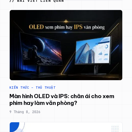
// BÀI VIẾT LIÊN QUAN
KIẾN THỨC – THỦ THUẬT
Màn hình OLED và IPS: chân ái cho xem
phim hay làm văn phòng?
9 Tháng 8, 2026