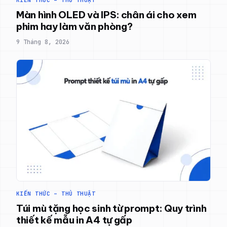
KIẾN THỨC – THỦ THUẬT
Màn hình OLED và IPS: chân ái cho xem
phim hay làm văn phòng?
9 Tháng 8, 2026
KIẾN THỨC – THỦ THUẬT
Túi mù tặng học sinh từ prompt: Quy trình
thiết kế mẫu in A4 tự gấp