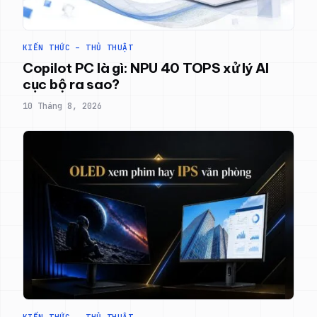
KIẾN THỨC – THỦ THUẬT
Copilot PC là gì: NPU 40 TOPS xử lý AI
cục bộ ra sao?
10 Tháng 8, 2026