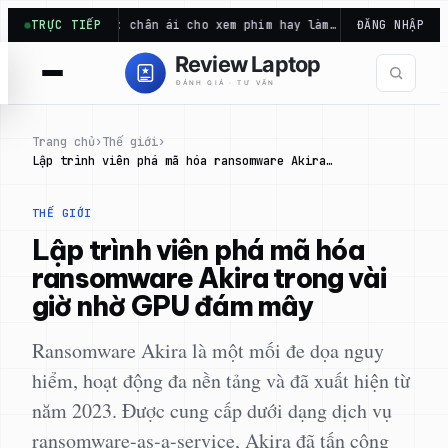
Chuyển
ED và IPS: chân ái cho xem phim hay làm…
TRỰC TIẾP
Túi mù tặng học s
ĐĂNG NHẬP
đến
phần
nội
dung
Trang chủ
›
Thế giới
›
Lập trình viên phá mã hóa ransomware Akira…
THẾ GIỚI
Lập trình viên phá mã hóa
ransomware Akira trong vài
giờ nhờ GPU đám mây
Ransomware Akira là một mối đe dọa nguy
hiểm, hoạt động đa nền tảng và đã xuất hiện từ
năm 2023. Được cung cấp dưới dạng dịch vụ
ransomware-as-a-service, Akira đã tấn công