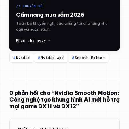
// CHUYÊN ĐỀ
Cẩm nang mua sắm 2026
Toàn bộ khuyến nghị của chúng tôi cho từng nhu
cầu và ngân sách.
Khám phá ngay →
Nvidia
Nvidia App
Smooth Motion
0 phản hồi cho “Nvidia Smooth Motion:
Công nghệ tạo khung hình AI mới hỗ trợ
mọi game DX11 và DX12”