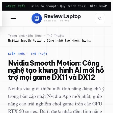
Chuyển
ù tặng học sinh từ prompt: Quy trình thiết kế mẫu…
TRỰC TIẾP
ĐĂNG NHẬP
Bảo hàn
đến
phần
nội
dung
Trang chủ
›
Kiến Thức – Thủ Thuật
›
Nvidia Smooth Motion: Công nghệ tạo khung hình…
KIẾN THỨC – THỦ THUẬT
Nvidia Smooth Motion: Công
nghệ tạo khung hình AI mới hỗ
trợ mọi game DX11 và DX12
Nvidia vừa giới thiệu một tính năng đáng chú ý
trong bản cập nhật Nvidia App mới nhất, giúp
nâng cao trải nghiệm chơi game trên các GPU
RTX 50 series. Dù ít được nhắc đến, tính năng