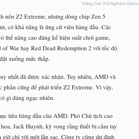
Nâng Cao Trải Nghiệm Game 
ành nên Z2 Extreme, nhưng dòng chip Zen 5
t, có khả năng là ứng cử viên hàng đầu. Các
có thể nâng cao đáng kể hiệu suất chơi game,
 of War hay Red Dead Redemption 2 với tốc độ
đặt xuống mức thấp.
 duy nhất đã được xác nhận. Tuy nhiên, AMD và
ác phần cứng để phát triển Z2 Extreme. Vì vậy,
có gì đáng ngạc nhiên.
 mục tiêu hàng đầu của AMD. Phó Chủ tịch cao
họa, Jack Huynh, kỳ vọng rằng thiết bị cầm tay
 giờ chỉ với một lần sạc. Công ty cũng dự định