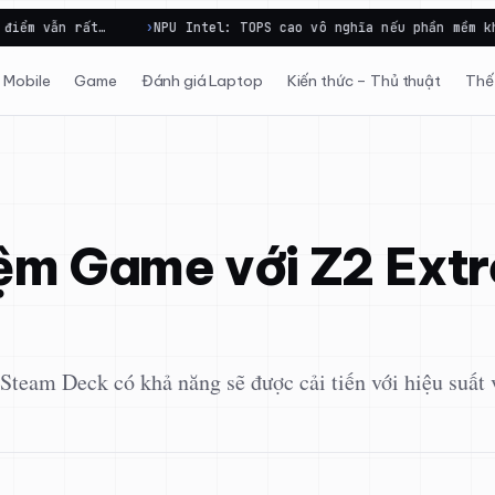
PU Intel: TOPS cao vô nghĩa nếu phần mềm không gọi tới
Các
Mobile
Game
Đánh giá Laptop
Kiến thức – Thủ thuật
Thế 
iệm Game với Z2 Ex
team Deck có khả năng sẽ được cải tiến với hiệu suất v