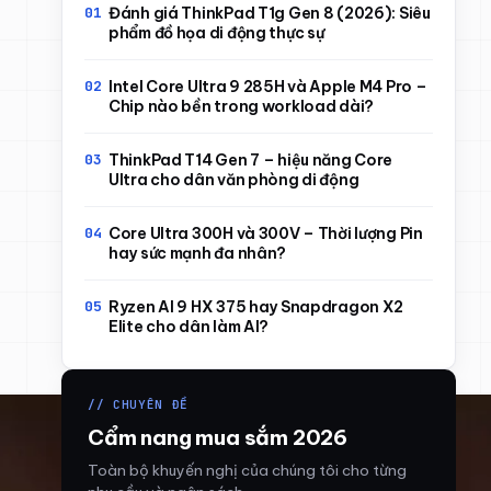
Đánh giá ThinkPad T1g Gen 8 (2026): Siêu
phẩm đồ họa di động thực sự
Intel Core Ultra 9 285H và Apple M4 Pro –
Chip nào bền trong workload dài?
ThinkPad T14 Gen 7 – hiệu năng Core
Ultra cho dân văn phòng di động
Core Ultra 300H và 300V – Thời lượng Pin
hay sức mạnh đa nhân?
Ryzen AI 9 HX 375 hay Snapdragon X2
Elite cho dân làm AI?
// CHUYÊN ĐỀ
Cẩm nang mua sắm 2026
Toàn bộ khuyến nghị của chúng tôi cho từng