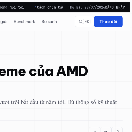
h chọn Cấu hình Laptop để dùng lâu dài và đúng mục…
Thứ Ba, 28/07/2026
ĐĂNG NHẬP
Dell 
giới
Benchmark
So sánh
Theo dõi
⌘K
treme của AMD
ượt trội bắt đầu từ năm tới. Dù thông số kỹ thuật