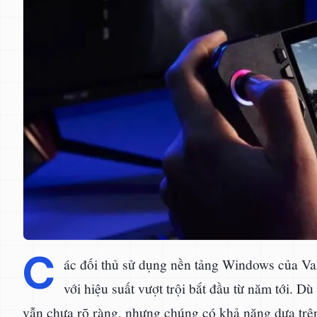
C
ác đối thủ sử dụng nền tảng Windows của Val
với hiệu suất vượt trội bắt đầu từ năm tới. D
vẫn chưa rõ ràng, nhưng chúng có khả năng dựa trên