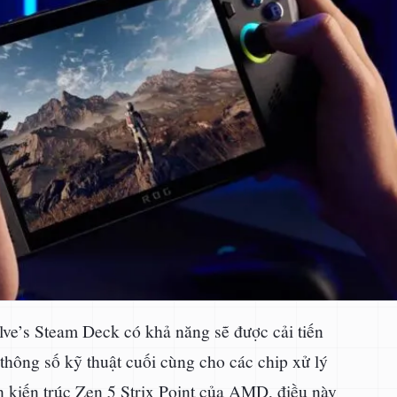
ve’s Steam Deck có khả năng sẽ được cải tiến
ù thông số kỹ thuật cuối cùng cho các chip xử lý
 kiến trúc Zen 5 Strix Point của AMD, điều này