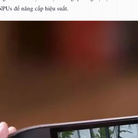
 NPUs để nâng cấp hiệu suất.