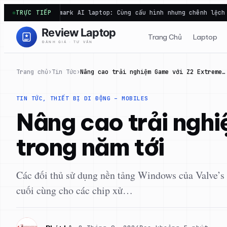
Chuyển
 AI laptop: Cùng cấu hình nhưng chênh lệch điểm vẫn rất…
TRỰC TIẾP
N
đến
phần
Trang Chủ
Laptop
nội
dung
Trang chủ
›
Tin Tức
›
Nâng cao trải nghiệm Game với Z2 Extreme…
TIN TỨC
, 
THIẾT BỊ DI ĐỘNG – MOBILES
Nâng cao trải ngh
trong năm tới
Các đối thủ sử dụng nền tảng Windows của Valve’s S
cuối cùng cho các chip xử…