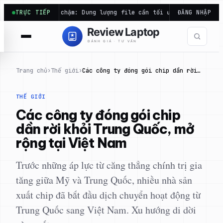
Chuyển
xcel chạy chậm: Dung lượng file cần tối ưu, chưa chắc thiếu…
TRỰC TIẾP
ĐĂNG NHẬP
đến
phần
nội
dung
Trang chủ
›
Thế giới
›
Các công ty đóng gói chip dần rời…
THẾ GIỚI
Các công ty đóng gói chip
dần rời khỏi Trung Quốc, mở
rộng tại Việt Nam
Trước những áp lực từ căng thẳng chính trị gia
tăng giữa Mỹ và Trung Quốc, nhiều nhà sản
xuất chip đã bắt đầu dịch chuyển hoạt động từ
Trung Quốc sang Việt Nam. Xu hướng di dời