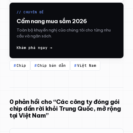
// CHUYÊN ĐỀ
Cẩm nang mua sắm 2026
Toàn bộ khuyến nghị của chúng tôi cho từng nhu
cầu và ngân sách.
Khám phá ngay →
Chip
Chip bán dẫn
Việt Nam
0 phản hồi cho “Các công ty đóng gói
chip dần rời khỏi Trung Quốc, mở rộng
tại Việt Nam”