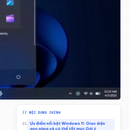
// NỘI DUNG CHÍNH
Ưu điểm nổi bật Windows 11: Giao diện
gọn gàng và có thể tắt mục Gợi ý