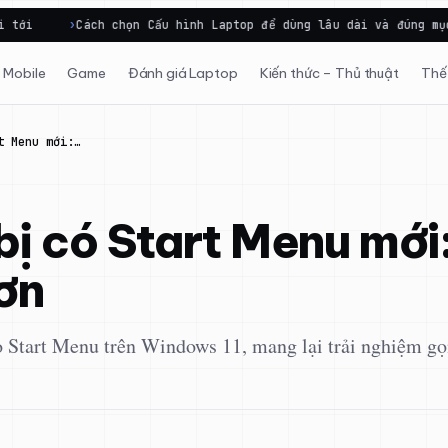
ách chọn Cấu hình Laptop để dùng lâu dài và đúng mục…
Dell
Mobile
Game
Đánh giá Laptop
Kiến thức – Thủ thuật
Thế 
t Menu mới:…
ị có Start Menu mới:
hơn
o Start Menu trên Windows 11, mang lại trải nghiệm gọn