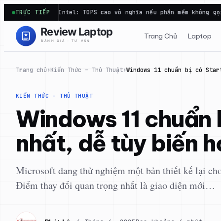
Chuyển
NPU Intel: TOPS cao vô nghĩa nếu phần mềm không gọi tới
TRỰC TIẾP
C
đến
phần
Trang Chủ
Laptop
nội
dung
Trang chủ
›
Kiến Thức – Thủ Thuật
›
Windows 11 chuẩn bị có Star
KIẾN THỨC – THỦ THUẬT
Windows 11 chuẩn b
nhất, dễ tùy biến 
Microsoft đang thử nghiệm một bản thiết kế lại ch
Điểm thay đổi quan trọng nhất là giao diện mới…