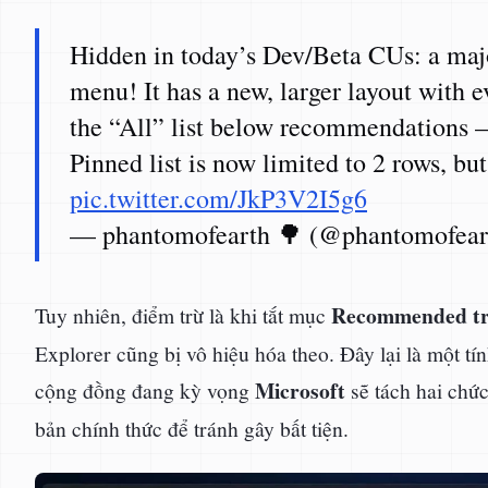
Hidden in today’s Dev/Beta CUs: a maj
menu! It has a new, larger layout with 
the “All” list below recommendations 
Pinned list is now limited to 2 rows, bu
pic.twitter.com/JkP3V2I5g6
— phantomofearth 🌳 (@phantomofea
Recommended tr
Tuy nhiên, điểm trừ là khi tắt mục
Explorer cũng bị vô hiệu hóa theo. Đây lại là một t
Microsoft
cộng đồng đang kỳ vọng
sẽ tách hai chức
bản chính thức để tránh gây bất tiện.