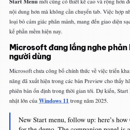
Start Menu
mới cũng có thiết kế cao và rộng hơn đô
nội dung hơn mà không cần chuyển tab. Việc hợp nhấ
loại bỏ cảm giác phân mảnh, mang đến giao diện sạc
kế phần mềm hiện nay.
Microsoft đang lắng nghe phản h
người dùng
Microsoft chưa công bố chính thức về việc triển kha
năng đã xuất hiện trong các bản Preview cho thấy 
phiên bản ổn định trong thời gian tới. Dự kiến, Sta
Windows 11
nhật lớn của
trong năm 2025.
New Start menu, follow up: here’s how
for the demo. The companion panel is a