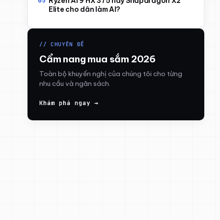
Ryzen AI 9 HX 375 hay Snapdragon X2
Elite cho dân làm AI?
// CHUYÊN ĐỀ
Cẩm nang mua sắm 2026
Toàn bộ khuyến nghị của chúng tôi cho từng
nhu cầu và ngân sách.
Khám phá ngay →