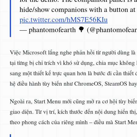
hide/show companions with a button at t
pic.twitter.com/hMS7E56KIu
— phantomofearth 🌳 (@phantomofea
Việc Microsoft lắng nghe phản hồi từ người dùng là 
tại từng bị chỉ trích vì khó sử dụng, chia mục không
sang một thiết kế trực quan hơn là bước đi cần thiế
hệ điều hành tùy biến như ChromeOS, SteamOS hay 
Ngoài ra, Start Menu mới cũng mở ra cơ hội tùy biế
giao diện. Từ vị trí, kích thước đến nội dung hiển t
theo phong cách của riêng mình – điều mà Start Men