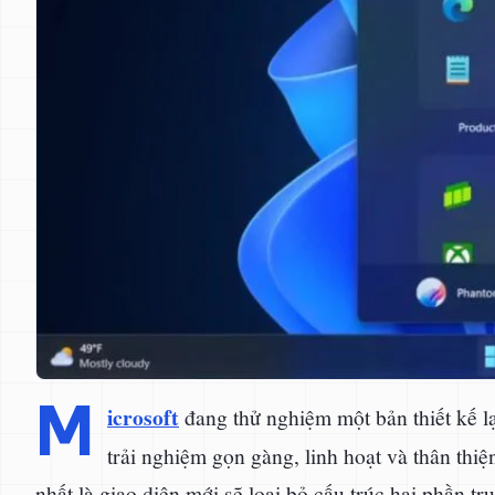
M
icrosoft
đang thử nghiệm một bản thiết kế l
trải nghiệm gọn gàng, linh hoạt và thân thi
nhất là giao diện mới sẽ loại bỏ cấu trúc hai phần