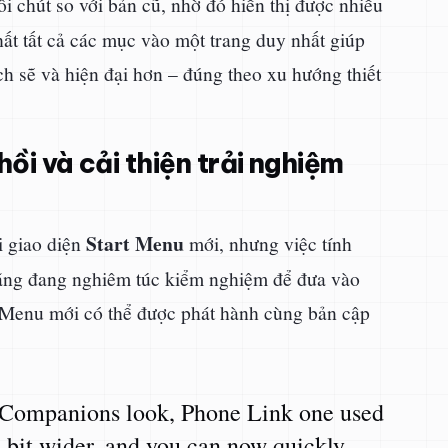
i chút so với bản cũ, nhờ đó hiển thị được nhiều
t tất cả các mục vào một trang duy nhất giúp
h sẽ và hiện đại hơn – đúng theo xu hướng thiết
ồi và cải thiện trải nghiệm
Start Menu
i giao diện
mới, nhưng việc tính
hãng đang nghiêm túc kiểm nghiệm để đưa vào
rt Menu mới có thể được phát hành cùng bản cập
 Companions look, Phone Link one used
 bit wider, and you can now quickly