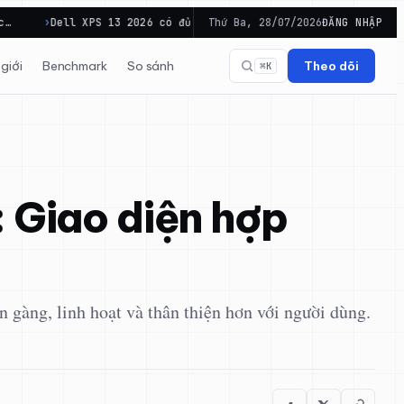
 XPS 13 2026 có đủ cân bằng cho công việc di…
Thứ Ba, 28/07/2026
ĐĂNG NHẬP
PowerToys Wi
giới
Benchmark
So sánh
Theo dõi
⌘K
 Giao diện hợp
 gàng, linh hoạt và thân thiện hơn với người dùng.