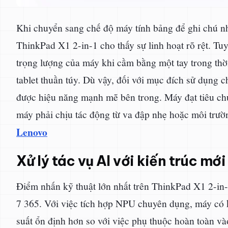
Khi chuyển sang chế độ máy tính bảng để ghi chú nh
ThinkPad X1 2-in-1 cho thấy sự linh hoạt rõ rệt. Tu
trọng lượng của máy khi cầm bằng một tay trong thờ
tablet thuần túy. Dù vậy, đối với mục đích sử dụng c
được hiệu năng mạnh mẽ bên trong. Máy đạt tiêu chu
máy phải chịu tác động từ va đập nhẹ hoặc môi trườ
Lenovo
Xử lý tác vụ AI với kiến trúc mới
Điểm nhấn kỹ thuật lớn nhất trên ThinkPad X1 2-in-1
7 365. Với việc tích hợp NPU chuyên dụng, máy có k
suất ổn định hơn so với việc phụ thuộc hoàn toàn 