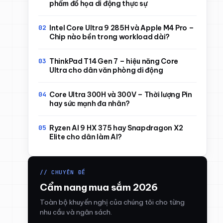
phẩm đồ họa di động thực sự
Intel Core Ultra 9 285H và Apple M4 Pro –
Chip nào bền trong workload dài?
ThinkPad T14 Gen 7 – hiệu năng Core
Ultra cho dân văn phòng di động
Core Ultra 300H và 300V – Thời lượng Pin
hay sức mạnh đa nhân?
Ryzen AI 9 HX 375 hay Snapdragon X2
Elite cho dân làm AI?
// CHUYÊN ĐỀ
Cẩm nang mua sắm 2026
Toàn bộ khuyến nghị của chúng tôi cho từng
nhu cầu và ngân sách.