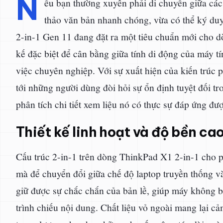
N
ếu bạn thường xuyên phải di chuyển giữa các 
thảo văn bản nhanh chóng, vừa có thể ký duyệ
2-in-1 Gen 11 đang đặt ra một tiêu chuẩn mới cho dò
kế đặc biệt để cân bằng giữa tính di động của máy 
việc chuyên nghiệp. Với sự xuất hiện của kiến trú
tới những người dùng đòi hỏi sự ổn định tuyệt đối t
phân tích chi tiết xem liệu nó có thực sự đáp ứng đ
Thiết kế linh hoạt và độ bền ca
Cấu trúc 2-in-1 trên dòng ThinkPad X1 2-in-1 cho
mà để chuyển đổi giữa chế độ laptop truyền thống v
giữ được sự chắc chắn của bản lề, giúp máy không bị
trình chiếu nội dung. Chất liệu vỏ ngoài mang lại 