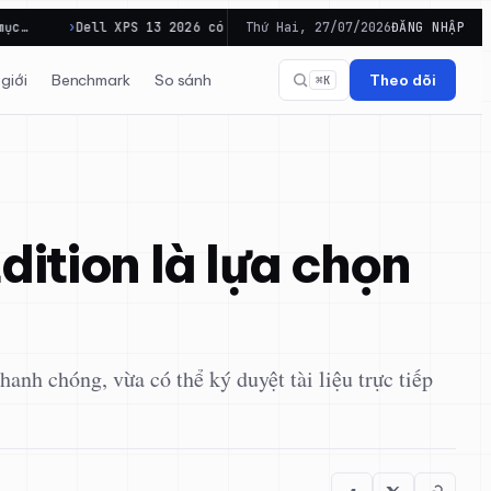
PS 13 2026 có đủ cân bằng cho công việc di…
Thứ Hai, 27/07/2026
PowerToys Wind
ĐĂNG NHẬP
giới
Benchmark
So sánh
Theo dõi
⌘K
dition là lựa chọn
anh chóng, vừa có thể ký duyệt tài liệu trực tiếp