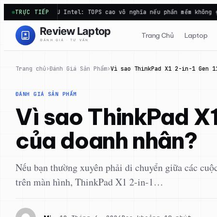
Chuyển
PU Intel: TOPS cao vô nghĩa nếu phần mềm không gọi tới
TRỰC TIẾP
Các
đến
phần
Trang Chủ
Laptop
nội
dung
Trang chủ
›
Đánh Giá Sản Phẩm
›
Vì sao ThinkPad X1 2-in-1 Gen 1
ĐÁNH GIÁ SẢN PHẨM
Vì sao ThinkPad X1 
của doanh nhân?
Nếu bạn thường xuyên phải di chuyển giữa các cuộc 
trên màn hình, ThinkPad X1 2-in-1…