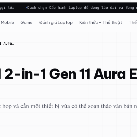
h chọn Cấu hình Laptop để dùng lâu dài và đúng mục…
Dell X
Mobile
Game
Đánh giá Laptop
Kiến thức – Thủ thuật
Thế 
1 Aura…
2-in-1 Gen 11 Aura E
họp và cần một thiết bị vừa có thể soạn thảo văn bản nh