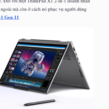
y. Đối với một ThinkPad X1 2-in-1 doanh nhân
vẻ ngoài mà còn ở cách nó phục vụ người dùng
-1 Gen 11