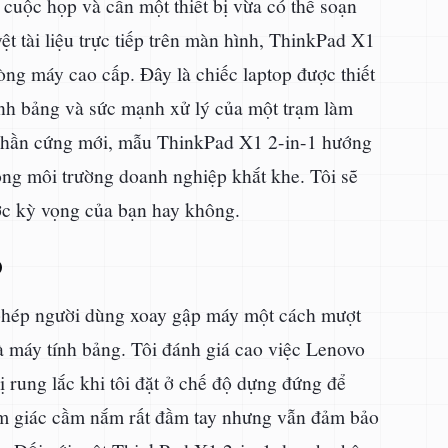
cuộc họp và cần một thiết bị vừa có thể soạn
t tài liệu trực tiếp trên màn hình, ThinkPad X1
ng máy cao cấp. Đây là chiếc laptop được thiết
tính bảng và sức mạnh xử lý của một trạm làm
c phần cứng mới, mẫu ThinkPad X1 2-in-1 hướng
rong môi trường doanh nghiệp khắt khe. Tôi sẽ
ược kỳ vọng của bạn hay không.
o
 phép người dùng xoay gập máy một cách mượt
à máy tính bảng. Tôi đánh giá cao việc Lenovo
 rung lắc khi tôi đặt ở chế độ dựng đứng để
cảm giác cầm nắm rất đầm tay nhưng vẫn đảm bảo