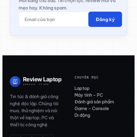
Mỗi sáng thứ Sáu. Tin chọn lọc, review mới và
mẹo hay. Không spam.
Đăng ký
CHUYÊN MỤC
Laptop
Máy tính – PC
Tin tức & đánh giá công
Đánh giá sản phẩm
nghệ độc lập. Chúng tôi
Game – Console
mua, thử nghiệm và nói
Di động
thật về laptop, PC và
thiết bị công nghệ.