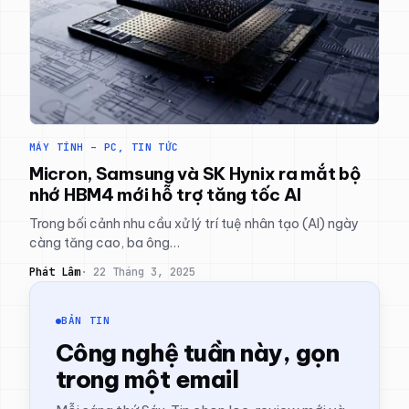
MÁY TÍNH – PC
, 
TIN TỨC
Micron, Samsung và SK Hynix ra mắt bộ
nhớ HBM4 mới hỗ trợ tăng tốc AI
Trong bối cảnh nhu cầu xử lý trí tuệ nhân tạo (AI) ngày
càng tăng cao, ba ông…
Phát Lâm
22 Tháng 3, 2025
BẢN TIN
Công nghệ tuần này, gọn
trong một email