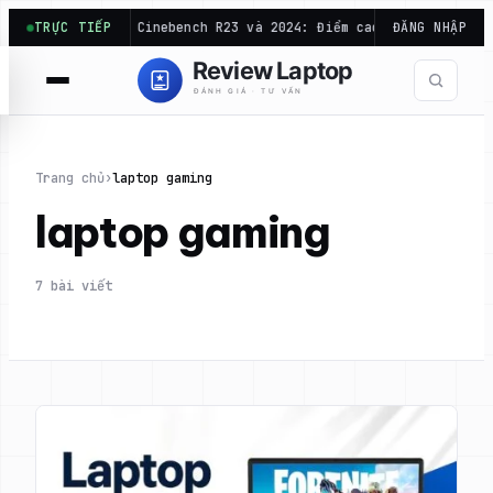
Chuyển
…
TRỰC TIẾP
Điểm Cinebench R23 và 2024: Điểm cao bản này chưa chắc 
ĐĂNG NHẬP
đến
phần
nội
dung
Trang chủ
›
laptop gaming
laptop gaming
7 bài viết