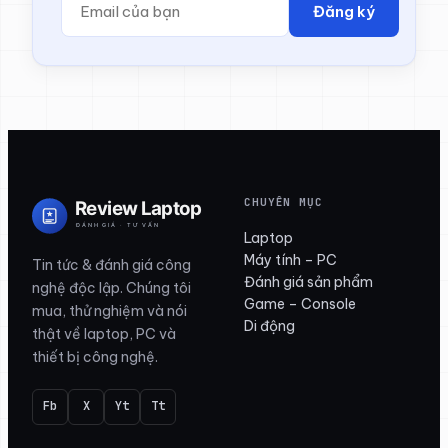
Đăng ký
CHUYÊN MỤC
Laptop
Máy tính – PC
Tin tức & đánh giá công
Đánh giá sản phẩm
nghệ độc lập. Chúng tôi
Game – Console
mua, thử nghiệm và nói
Di động
thật về laptop, PC và
thiết bị công nghệ.
Fb
X
Yt
Tt