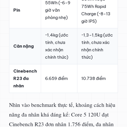
55Wh (~6-9
75Wh Rapid
Pin
giờ văn
Charge (~8-13
phòng nhẹ)
giờ IPS)
~1,4kg (ước
~1,3-1,5kg (ước
tính, chưa
tính, chưa xác
Cân nặng
xác nhận
nhận chính
chính thức)
thức)
Cinebench
R23 đa
6.659 điểm
10.738 điểm
nhân
Nhìn vào benchmark thực tế, khoảng cách hiệu
năng đa nhân khá đáng kể: Core 5 120U đạt
Cinebench R23 đơn nhân 1.756 điểm, đa nhân