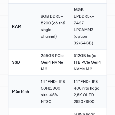
16GB
8GB DDR5-
LPDDR5x-
5200 (có thể
7467
RAM
single-
LPCAMM2
channel)
(option
32/64GB)
256GB PCIe
512GB hoặc
SSD
Gen4 NVMe
1TB PCIe Gen4
M.2
NVMe M.2
14″ FHD+ IPS
14″ FHD+ IPS
60Hz, 300
400 nits hoặc
Màn hình
nits, 45%
2,8K OLED
NTSC
2880×1800
60Wh hoặc