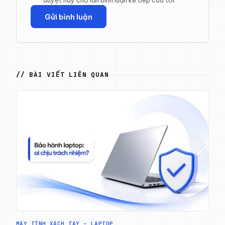
duyệt này cho lần bình luận kế tiếp của tôi.
// BÀI VIẾT LIÊN QUAN
MÁY TÍNH XÁCH TAY – LAPTOP