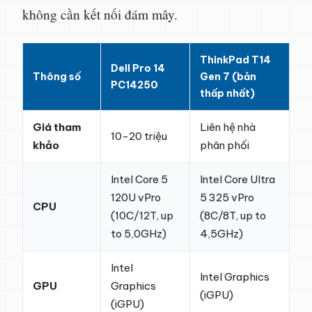
không cần kết nối đám mây.
ThinkPad T14
Dell Pro 14
Thông số
Gen 7 (bản
PC14250
thấp nhất)
Giá tham
Liên hệ nhà
10-20 triệu
khảo
phân phối
Intel Core 5
Intel Core Ultra
120U vPro
5 325 vPro
CPU
(10C/12T, up
(8C/8T, up to
to 5,0GHz)
4,5GHz)
Intel
Intel Graphics
GPU
Graphics
(iGPU)
(iGPU)