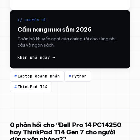
// CHUYÊN ĐỀ
Cẩm nang mua sắm 2026
Toàn bộ khuyến nghị của chúng tôi cho từng nhu
cầu và ngân sách.
Khám phá ngay →
Laptop doanh nhân
Python
ThinkPad T14
0 phản hồi cho “Dell Pro 14 PC14250
hay ThinkPad T14 Gen 7 cho người
dùng văn phòng?”