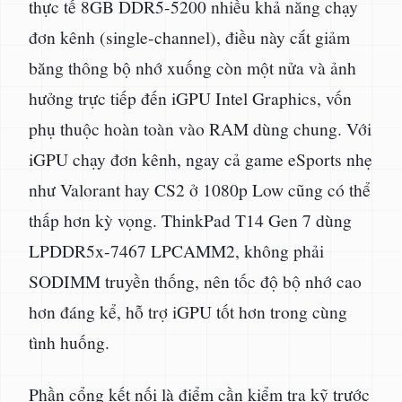
thực tế 8GB DDR5-5200 nhiều khả năng chạy
đơn kênh (single-channel), điều này cắt giảm
băng thông bộ nhớ xuống còn một nửa và ảnh
hưởng trực tiếp đến iGPU Intel Graphics, vốn
phụ thuộc hoàn toàn vào RAM dùng chung. Với
iGPU chạy đơn kênh, ngay cả game eSports nhẹ
như Valorant hay CS2 ở 1080p Low cũng có thể
thấp hơn kỳ vọng. ThinkPad T14 Gen 7 dùng
LPDDR5x-7467 LPCAMM2, không phải
SODIMM truyền thống, nên tốc độ bộ nhớ cao
hơn đáng kể, hỗ trợ iGPU tốt hơn trong cùng
tình huống.
Phần cổng kết nối là điểm cần kiểm tra kỹ trước