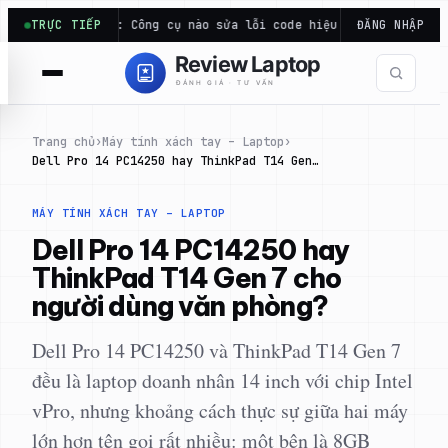
Chuyển
pilot: Công cụ nào sửa lỗi code hiệu quả…
TRỰC TIẾP
Điểm Cinebench R
ĐĂNG NHẬP
đến
phần
nội
dung
Trang chủ
›
Máy tính xách tay – Laptop
›
Dell Pro 14 PC14250 hay ThinkPad T14 Gen…
MÁY TÍNH XÁCH TAY – LAPTOP
Dell Pro 14 PC14250 hay
ThinkPad T14 Gen 7 cho
người dùng văn phòng?
Dell Pro 14 PC14250 và ThinkPad T14 Gen 7
đều là laptop doanh nhân 14 inch với chip Intel
vPro, nhưng khoảng cách thực sự giữa hai máy
lớn hơn tên gọi rất nhiều: một bên là 8GB