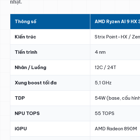
nhật.
Thông số
AMD Ryzen AI 9 HX 
Kiến trúc
Strix Point-HX / Zen
Tiến trình
4 nm
Nhân / Luồng
12C / 24T
Xung boost tối đa
5,1 GHz
TDP
54W (base, cấu hìn
NPU TOPS
55 TOPS
iGPU
AMD Radeon 890M