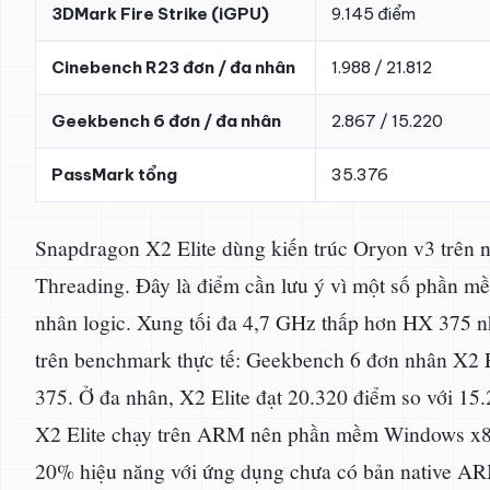
3DMark Fire Strike (iGPU)
9.145 điểm
Cinebench R23 đơn / đa nhân
1.988 / 21.812
Geekbench 6 đơn / đa nhân
2.867 / 15.220
PassMark tổng
35.376
Snapdragon X2 Elite dùng kiến trúc Oryon v3 trên
Threading. Đây là điểm cần lưu ý vì một số phần mềm
nhân logic. Xung tối đa 4,7 GHz thấp hơn HX 375 n
trên benchmark thực tế: Geekbench 6 đơn nhân X2 E
375. Ở đa nhân, X2 Elite đạt 20.320 điểm so với 15.
X2 Elite chạy trên ARM nên phần mềm Windows x86 
20% hiệu năng với ứng dụng chưa có bản native A