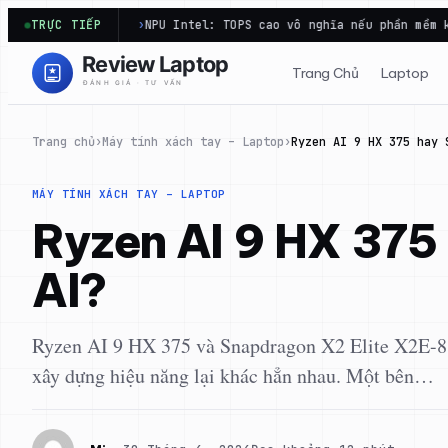
Chuyển
t…
TRỰC TIẾP
NPU Intel: TOPS cao vô nghĩa nếu phần mềm không gọi tới
đến
phần
Trang Chủ
Laptop
nội
dung
Trang chủ
›
Máy tính xách tay – Laptop
›
Ryzen AI 9 HX 375 hay 
MÁY TÍNH XÁCH TAY – LAPTOP
Ryzen AI 9 HX 375
AI?
Ryzen AI 9 HX 375 và Snapdragon X2 Elite X2E-88-
xây dựng hiệu năng lại khác hẳn nhau. Một bên…