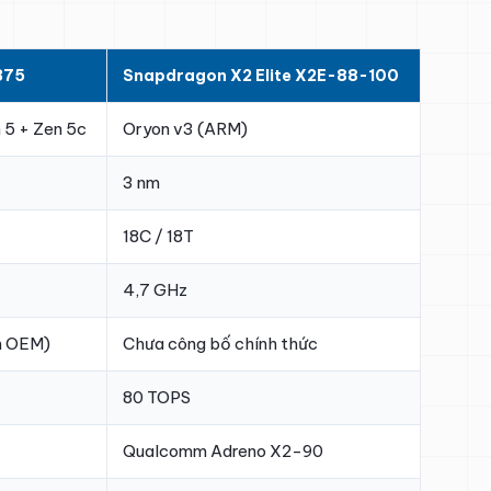
375
Snapdragon X2 Elite X2E-88-100
 5 + Zen 5c
Oryon v3 (ARM)
3 nm
18C / 18T
4,7 GHz
h OEM)
Chưa công bố chính thức
80 TOPS
Qualcomm Adreno X2-90