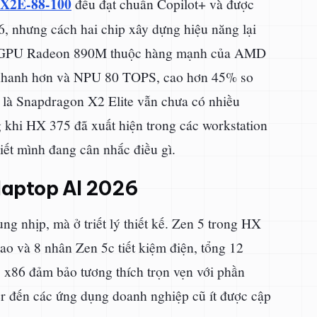
 X2E-88-100
đều đạt chuẩn Copilot+ và được
6, nhưng cách hai chip xây dựng hiệu năng lại
ới iGPU Radeon 890M thuộc hàng mạnh của AMD
n nhanh hơn và NPU 80 TOPS, cao hơn 45% so
là Snapdragon X2 Elite vẫn chưa có nhiều
g khi HX 375 đã xuất hiện trong các workstation
biết mình đang cân nhắc điều gì.
laptop AI 2026
g nhịp, mà ở triết lý thiết kế. Zen 5 trong HX
ao và 8 nhân Zen 5c tiết kiệm điện, tổng 12
c x86 đảm bảo tương thích trọn vẹn với phần
 đến các ứng dụng doanh nghiệp cũ ít được cập