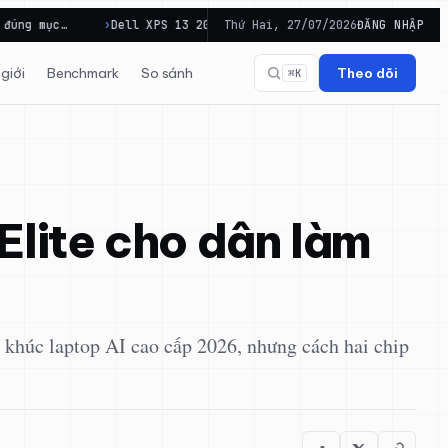
Dell XPS 13 2026 có đủ cân bằng cho công việc di…
Thứ Hai, 27/07/2026
ĐĂNG NHẬP
Power
giới
Benchmark
So sánh
Theo dõi
⌘K
lite cho dân làm
khúc laptop AI cao cấp 2026, nhưng cách hai chip