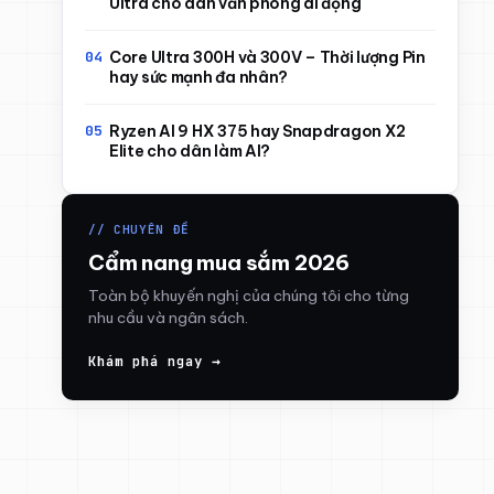
Ultra cho dân văn phòng di động
Core Ultra 300H và 300V – Thời lượng Pin
hay sức mạnh đa nhân?
Ryzen AI 9 HX 375 hay Snapdragon X2
Elite cho dân làm AI?
// CHUYÊN ĐỀ
Cẩm nang mua sắm 2026
Toàn bộ khuyến nghị của chúng tôi cho từng
nhu cầu và ngân sách.
Khám phá ngay →