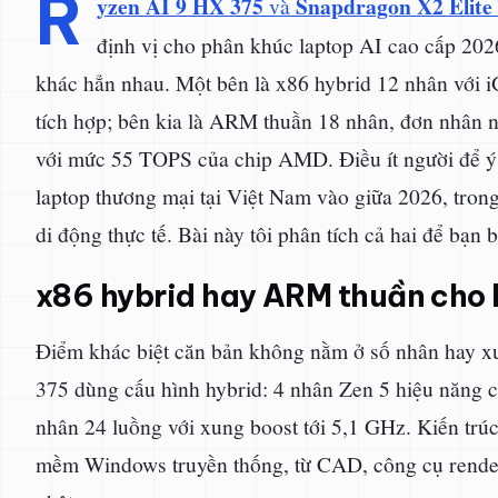
R
yzen AI 9 HX 375
Snapdragon X2 Elite
và
định vị cho phân khúc laptop AI cao cấp 202
khác hẳn nhau. Một bên là x86 hybrid 12 nhân v
tích hợp; bên kia là ARM thuần 18 nhân, đơn nhâ
với mức 55 TOPS của chip AMD. Điều ít người để ý 
laptop thương mại tại Việt Nam vào giữa 2026, tron
di động thực tế. Bài này tôi phân tích cả hai để bạn 
x86 hybrid hay ARM thuần cho 
Điểm khác biệt căn bản không nằm ở số nhân hay xun
375 dùng cấu hình hybrid: 4 nhân Zen 5 hiệu năng c
nhân 24 luồng với xung boost tới 5,1 GHz. Kiến trú
mềm Windows truyền thống, từ CAD, công cụ render