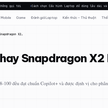
Cách chọn Cấu hình Laptop để dùng lâu dài và đúng mục…
Mobile
Game
Đánh giá Laptop
Kiến thức – Thủ thuật
Thế 
Snapdragon X2…
 hay Snapdragon X2 E
100 đều đạt chuẩn Copilot+ và được định vị cho phân 