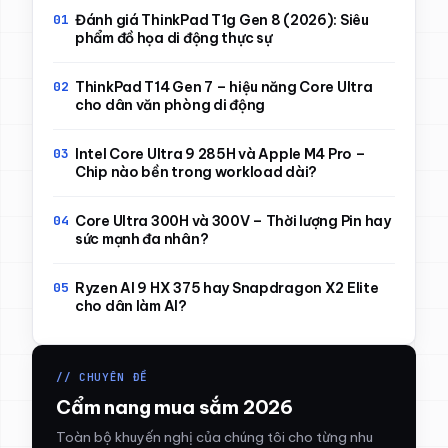
Đánh giá ThinkPad T1g Gen 8 (2026): Siêu
phẩm đồ họa di động thực sự
ThinkPad T14 Gen 7 – hiệu năng Core Ultra
cho dân văn phòng di động
Intel Core Ultra 9 285H và Apple M4 Pro –
Chip nào bền trong workload dài?
Core Ultra 300H và 300V – Thời lượng Pin hay
sức mạnh đa nhân?
Ryzen AI 9 HX 375 hay Snapdragon X2 Elite
cho dân làm AI?
// CHUYÊN ĐỀ
Cẩm nang mua sắm 2026
Toàn bộ khuyến nghị của chúng tôi cho từng nhu