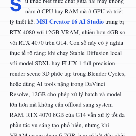
S
ự khác biệt thực chất giữa hai máy không
nằm ở CPU hay RAM mà ở GPU và triết
MSI Creator 16 AI Studio
lý thiết kế.
trang bị
RTX 4080 với 12GB VRAM, nhiều hơn 4GB so
với RTX 4070 trên G14. Con số này có ý nghĩa
thực tế rõ ràng: khi chạy Stable Diffusion local
với model SDXL hay FLUX.1 full precision,
render scene 3D phức tạp trong Blender Cycles,
hoặc dùng AI tools nặng trong DaVinci
Resolve, 12GB cho phép xử lý batch và model
lớn hơn mà không cần offload sang system
RAM. RTX 4070 8GB của G14 vẫn xử lý tốt đa
phần tác vụ sáng tạo phổ biến, nhưng khi
VRAM usage chạm 6-7GB, bạn sẽ bắt đầu phải