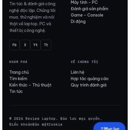
Máy tính – PC
Tin tức & đánh giá công
Đánh giá sản phẩm
nghệ độc lập. Chúng tôi
Game – Console
mua, thử nghiệm và nói
Di động
thật về laptop, PC và
thiết bị công nghệ.
Fb
X
Yt
Tt
KHÁM PHÁ
VỀ CHÚNG TÔI
Trang chủ
Liên hệ
Tìm kiếm
Hợp tác quảng cáo
Kiến thức – Thủ thuật
Quy trình đánh giá
Tin tức
© 2026 Review Laptop. Bảo lưu mọi quyền.
Điều khoản
Bảo mật
Cookie
Mục lục