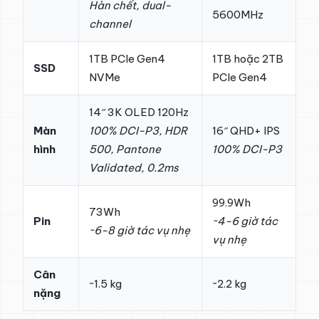
Hàn chết, dual-
5600MHz
channel
1TB PCIe Gen4
1TB hoặc 2TB
SSD
NVMe
PCIe Gen4
14″ 3K OLED 120Hz
Màn
100% DCI-P3, HDR
16″ QHD+ IPS
hình
500, Pantone
100% DCI-P3
Validated, 0.2ms
99.9Wh
73Wh
Pin
~4-6 giờ tác
~6-8 giờ tác vụ nhẹ
vụ nhẹ
Cân
~1.5 kg
~2.2 kg
nặng