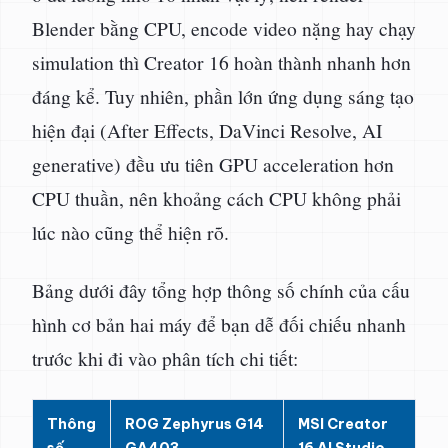
Blender bằng CPU, encode video nặng hay chạy
simulation thì Creator 16 hoàn thành nhanh hơn
đáng kể. Tuy nhiên, phần lớn ứng dụng sáng tạo
hiện đại (After Effects, DaVinci Resolve, AI
generative) đều ưu tiên GPU acceleration hơn
CPU thuần, nên khoảng cách CPU không phải
lúc nào cũng thể hiện rõ.
Bảng dưới đây tổng hợp thông số chính của cấu
hình cơ bản hai máy để bạn dễ đối chiếu nhanh
trước khi đi vào phân tích chi tiết:
Thông
ROG Zephyrus G14
MSI Creator
số
GA403
16 AI Studio