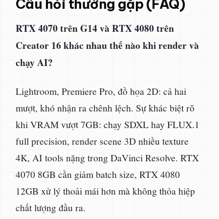
Câu hỏi thường gặp (FAQ)
RTX 4070 trên G14 và RTX 4080 trên
Creator 16 khác nhau thế nào khi render và
chạy AI?
Lightroom, Premiere Pro, đồ họa 2D: cả hai
mượt, khó nhận ra chênh lệch. Sự khác biệt rõ
khi VRAM vượt 7GB: chạy SDXL hay FLUX.1
full precision, render scene 3D nhiều texture
4K, AI tools nặng trong DaVinci Resolve. RTX
4070 8GB cần giảm batch size, RTX 4080
12GB xử lý thoải mái hơn mà không thỏa hiệp
chất lượng đầu ra.