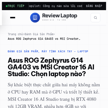
Chuyển
de và Copilot: Công cụ nào sửa lỗi code hiệu quả…
TRỰC TIẾP
ĐĂNG NHẬP
Điểm Cin
đến
phần
nội
dung
Trang chủ
›
Đánh Giá Sản Phẩm
›
Asus ROG Zephyrus G14 GA403 vs MSI Creator…
ĐÁNH GIÁ SẢN PHẨM
, 
MÁY TÍNH XÁCH TAY – LAPTOP
Asus ROG Zephyrus G14
GA403 vs MSI Creator 16 AI
Studio: Chọn laptop nào?
Sự khác biệt thực chất giữa hai máy không nằm
ở CPU hay RAM mà ở GPU và triết lý thiết kế.
MSI Creator 16 AI Studio trang bị RTX 4080
với 12GB VRAM, nhiều hơn 4GB so với