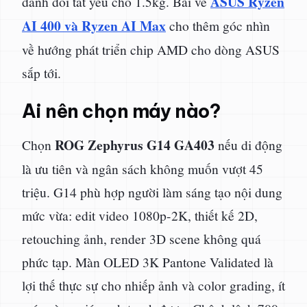
ASUS Ryzen
đánh đổi tất yếu cho 1.5kg. Bài về
AI 400 và Ryzen AI Max
cho thêm góc nhìn
về hướng phát triển chip AMD cho dòng ASUS
sắp tới.
Ai nên chọn máy nào?
ROG Zephyrus G14 GA403
Chọn
nếu di động
là ưu tiên và ngân sách không muốn vượt 45
triệu. G14 phù hợp người làm sáng tạo nội dung
mức vừa: edit video 1080p-2K, thiết kế 2D,
retouching ảnh, render 3D scene không quá
phức tạp. Màn OLED 3K Pantone Validated là
lợi thế thực sự cho nhiếp ảnh và color grading, ít