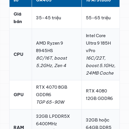
Giá
35-45 triệu
55-65 triệu
bán
Intel Core
AMD Ryzen 9
Ultra 9 185H
8945HS
vPro
CPU
8C/16T, boost
16C/22T,
5.2GHz, Zen 4
boost 5.1GHz,
24MB Cache
RTX 4070 8GB
RTX 4080
GPU
GDDR6
12GB GDDR6
TGP 65-90W
32GB LPDDR5X
32GB hoặc
6400MHz
RAM
64GB DDR5