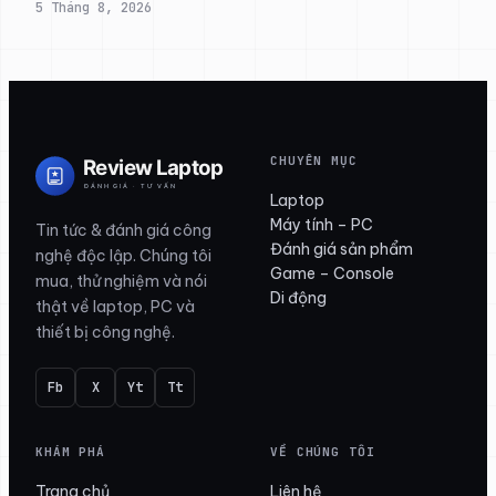
5 Tháng 8, 2026
CHUYÊN MỤC
Laptop
Máy tính – PC
Tin tức & đánh giá công
Đánh giá sản phẩm
nghệ độc lập. Chúng tôi
Game – Console
mua, thử nghiệm và nói
Di động
thật về laptop, PC và
thiết bị công nghệ.
Fb
X
Yt
Tt
KHÁM PHÁ
VỀ CHÚNG TÔI
Trang chủ
Liên hệ