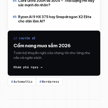
Core Ultra 300H và 300V – Thời lượng Pin hay
sức mạnh đa nhân?
Ryzen AI 9 HX 375 hay Snapdragon X2 Elite
cho dân làm AI?
// CHUYÊN ĐỀ
Cẩm nang mua sắm 2026
Toàn bộ khuyến nghị của chúng tôi cho từng nhu
cầu và ngân sách.
Khám phá ngay →
Automattic
Wordpress