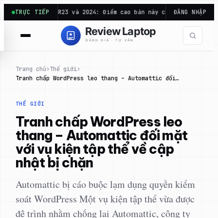
Chuyển
inebench R23 và 2024: Điểm cao bản này chưa chắc mạnh…
TRỰC TIẾP
ĐĂNG NHẬP
Exc
đến
phần
nội
dung
Trang chủ
›
Thế giới
›
Tranh chấp WordPress leo thang – Automattic đối…
THẾ GIỚI
Tranh chấp WordPress leo
thang – Automattic đối mặt
với vụ kiện tập thể về cập
nhật bị chặn
Automattic bị cáo buộc lạm dụng quyền kiểm
soát WordPress Một vụ kiện tập thể vừa được
đệ trình nhằm chống lại Automattic, công ty