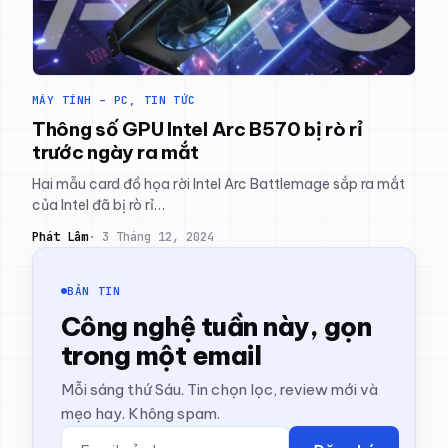
MÁY TÍNH – PC
, 
TIN TỨC
Thông số GPU Intel Arc B570 bị rò rỉ
trước ngày ra mắt
Hai mẫu card đồ họa rời Intel Arc Battlemage sắp ra mắt
của Intel đã bị rò rỉ…
Phát Lâm
3 Tháng 12, 2024
BẢN TIN
Công nghệ tuần này, gọn
trong một email
Mỗi sáng thứ Sáu. Tin chọn lọc, review mới và
mẹo hay. Không spam.