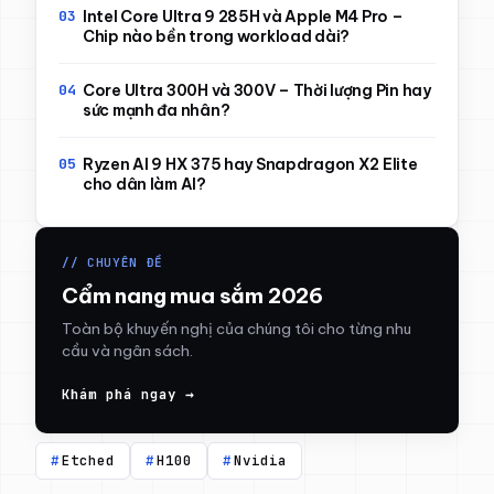
Intel Core Ultra 9 285H và Apple M4 Pro –
Chip nào bền trong workload dài?
Core Ultra 300H và 300V – Thời lượng Pin hay
sức mạnh đa nhân?
Ryzen AI 9 HX 375 hay Snapdragon X2 Elite
cho dân làm AI?
// CHUYÊN ĐỀ
Cẩm nang mua sắm 2026
Toàn bộ khuyến nghị của chúng tôi cho từng nhu
cầu và ngân sách.
Khám phá ngay →
Etched
H100
Nvidia