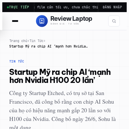
Chuyển
 Dung lượng file cần tối ưu, chưa chắc thiếu…
TRỰC TIẾP
Laptop gamin
ĐĂNG NHẬP
đến
phần
nội
dung
Trang chủ
›
Tin Tức
›
Startup Mỹ ra chip AI ‘mạnh hơn Nvidia…
TIN TỨC
Startup Mỹ ra chip AI ‘mạnh
hơn Nvidia H100 20 lần’
Công ty Startup Etched, có trụ sở tại San
Francisco, đã công bố rằng con chip AI Sohu
của họ có hiệu năng mạnh gấp 20 lần so với
H100 của Nvidia. Công bố ngày 26/6, Sohu là
một dạng…