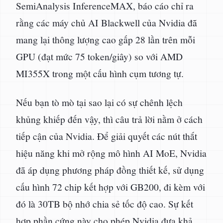
SemiAnalysis InferenceMAX, báo cáo chỉ ra
rằng các máy chủ AI Blackwell của Nvidia đã
mang lại thông lượng cao gấp 28 lần trên mỗi
GPU (đạt mức 75 token/giây) so với AMD
MI355X trong một cấu hình cụm tương tự.
Nếu bạn tò mò tại sao lại có sự chênh lệch
khủng khiếp đến vậy, thì câu trả lời nằm ở cách
tiếp cận của Nvidia. Để giải quyết các nút thắt
hiệu năng khi mở rộng mô hình AI MoE, Nvidia
đã áp dụng phương pháp đồng thiết kế, sử dụng
cấu hình 72 chip kết hợp với GB200, đi kèm với
đó là 30TB bộ nhớ chia sẻ tốc độ cao. Sự kết
hợp phần cứng này cho phép Nvidia đưa khả