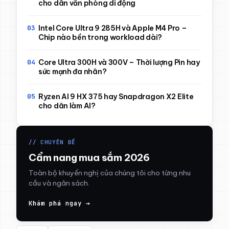
cho dân văn phòng di động
Intel Core Ultra 9 285H và Apple M4 Pro –
Chip nào bền trong workload dài?
Core Ultra 300H và 300V – Thời lượng Pin hay
sức mạnh đa nhân?
Ryzen AI 9 HX 375 hay Snapdragon X2 Elite
cho dân làm AI?
// CHUYÊN ĐỀ
Cẩm nang mua sắm 2026
Toàn bộ khuyến nghị của chúng tôi cho từng nhu
cầu và ngân sách.
Khám phá ngay →