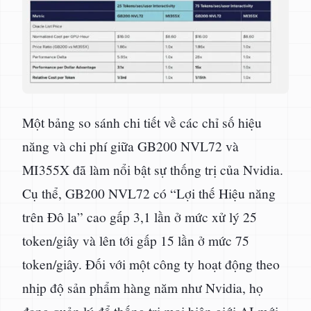
Một bảng so sánh chi tiết về các chỉ số hiệu
năng và chi phí giữa GB200 NVL72 và
MI355X đã làm nổi bật sự thống trị của Nvidia.
Cụ thể, GB200 NVL72 có “Lợi thế Hiệu năng
trên Đô la” cao gấp 3,1 lần ở mức xử lý 25
token/giây và lên tới gấp 15 lần ở mức 75
token/giây. Đối với một công ty hoạt động theo
nhịp độ sản phẩm hàng năm như Nvidia, họ
đang quản lý để thống trị mọi biên giới AI mới