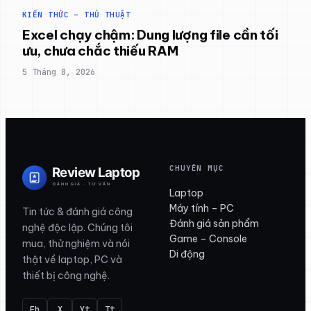
KIẾN THỨC – THỦ THUẬT
Excel chạy chậm: Dung lượng file cần tối
ưu, chưa chắc thiếu RAM
5 Tháng 8, 2026
CHUYÊN MỤC
Laptop
Máy tính – PC
Tin tức & đánh giá công
Đánh giá sản phẩm
nghệ độc lập. Chúng tôi
Game – Console
mua, thử nghiệm và nói
Di động
thật về laptop, PC và
thiết bị công nghệ.
Fb
X
Yt
Tt