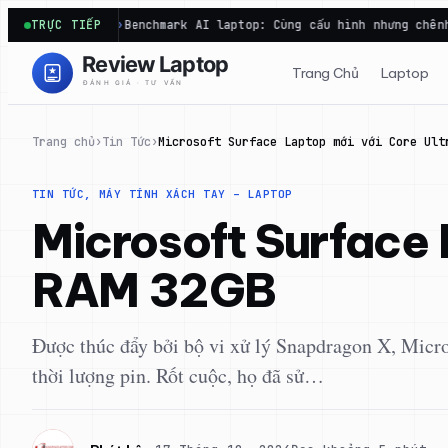
Chuyển
enchmark AI laptop: Cùng cấu hình nhưng chênh lệch điểm vẫn rất
TRỰC TIẾP
đến
phần
Trang Chủ
Laptop
nội
dung
Trang chủ
›
Tin Tức
›
Microsoft Surface Laptop mới với Core Ult
TIN TỨC
, 
MÁY TÍNH XÁCH TAY – LAPTOP
Microsoft Surface 
RAM 32GB
Được thúc đẩy bởi bộ vi xử lý Snapdragon X, Micro
thời lượng pin. Rốt cuộc, họ đã sử…