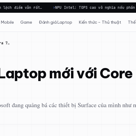
…
NPU Intel: TOPS cao vô nghĩa nếu phần mềm không gọi tới
Mobile
Game
Đánh giá Laptop
Kiến thức – Thủ thuật
Thế 
ra 7…
Laptop mới với Core
soft đang quảng bá các thiết bị Surface của mình như 