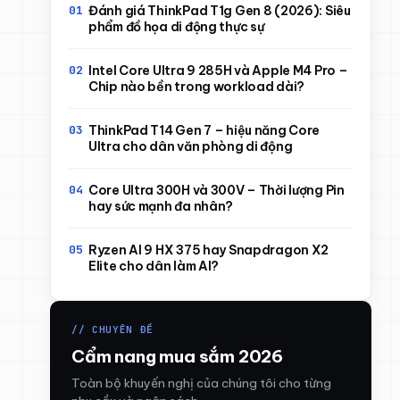
Đánh giá ThinkPad T1g Gen 8 (2026): Siêu
phẩm đồ họa di động thực sự
Intel Core Ultra 9 285H và Apple M4 Pro –
Chip nào bền trong workload dài?
ThinkPad T14 Gen 7 – hiệu năng Core
Ultra cho dân văn phòng di động
Core Ultra 300H và 300V – Thời lượng Pin
hay sức mạnh đa nhân?
Ryzen AI 9 HX 375 hay Snapdragon X2
Elite cho dân làm AI?
// CHUYÊN ĐỀ
Cẩm nang mua sắm 2026
Toàn bộ khuyến nghị của chúng tôi cho từng