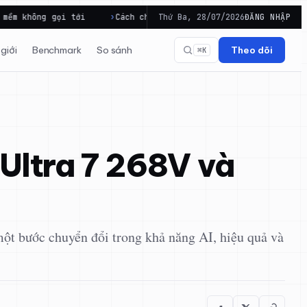
Cách chọn Cấu hình Laptop để dùng lâu dài và đúng mục…
Thứ Ba, 28/07/2026
ĐĂNG NHẬP
giới
Benchmark
So sánh
Theo dõi
⌘K
 Ultra 7 268V và
một bước chuyển đổi trong khả năng AI, hiệu quả và