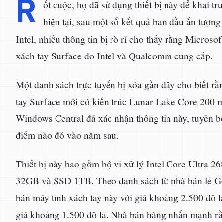
R
ốt cuộc, họ đã sử dụng thiết bị này để khai 
hiện tại, sau một số kết quả ban đầu ấn tượn
Intel, nhiều thông tin bị rò rỉ cho thấy rằng Microso
xách tay Surface do Intel và Qualcomm cung cấp.
Một danh sách trực tuyến bị xóa gần đây cho biết r
tay Surface mới có kiến trúc Lunar Lake Core 200 mớ
Windows Central đã xác nhận thông tin này, tuyên bố
điểm nào đó vào năm sau.
Thiết bị này bao gồm bộ vi xử lý Intel Core Ultra 
32GB và SSD 1TB. Theo danh sách từ nhà bán lẻ Go
bán máy tính xách tay này với giá khoảng 2.500 đô 
giá khoảng 1.500 đô la. Nhà bán hàng nhấn mạnh rằ