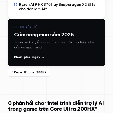
Ryzen AI 9 HX 375 hay Snapdragon X2 Elite
cho dân làm AI?
// CHUYÊN ĐỀ
Cẩm nang mua sắm 2026
Toàn bộ khuyến nghị của chúng tôi cho từng nhu
cầu và ngân sách.
Khám phá ngay →
Core Ultra 200HX
0 phản hồi cho “Intel trình diễn trợ lý AI
trong game trên Core Ultra 200HX”