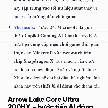
tập trung vào tối ưu hiệu suất
này
thay vì
hướng dẫn chơi game
cung cấp
.
Microsoft
:
Microsoft
Trước đó,
đã giới
Copilot Gaming AI Coach
thiệu
– trợ lý AI
cung cấp mẹo chơi game thời gian
hứa hẹn
thực
Minecraft và Overwatch
cho
trên
chip Snapdragon X
. Tuy nhiên, vẫn chưa
có đoạn footage thực tế nào và người dùng
Xbox Insiders sẽ chỉ bắt đầu thử nghiệm tính
thiết bị di động
năng này trên
vào tháng tới.
Arrow Lake Core Ultra
200HX – bước tiến AI đáng