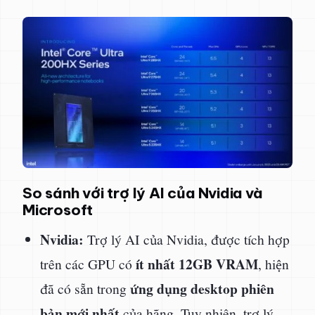
So sánh với trợ lý AI của Nvidia và
Microsoft
Nvidia:
Trợ lý AI của Nvidia, được tích hợp
ít nhất 12GB VRAM
trên các GPU có
, hiện
ứng dụng desktop phiên
đã có sẵn trong
bản mới nhất
của hãng. Tuy nhiên, trợ lý