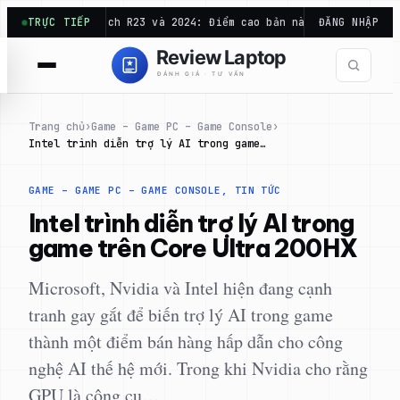
Chuyển
ểm Cinebench R23 và 2024: Điểm cao bản này chưa chắc mạnh…
TRỰC TIẾP
ĐĂNG NHẬP
đến
phần
nội
dung
Trang chủ
›
Game – Game PC – Game Console
›
Intel trình diễn trợ lý AI trong game…
GAME – GAME PC – GAME CONSOLE
, 
TIN TỨC
Intel trình diễn trợ lý AI trong
game trên Core Ultra 200HX
Microsoft, Nvidia và Intel hiện đang cạnh
tranh gay gắt để biến trợ lý AI trong game
thành một điểm bán hàng hấp dẫn cho công
nghệ AI thế hệ mới. Trong khi Nvidia cho rằng
GPU là công cụ…