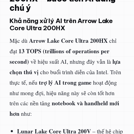
chú ý
Khả năng xử lý AI trên Arrow Lake
Core Ultra 200HX
Arrow Lake Core Ultra 200HX
Mặc dù
chỉ
13 TOPS (trillions of operations per
đạt
second)
lựa
về hiệu suất AI, nhưng đây vẫn là
chọn thú vị
cho buổi trình diễn của Intel. Trên
trợ lý AI trong game
thực tế, nếu
hoạt động
như mong đợi, hiệu năng này sẽ còn tốt hơn
notebook và handheld mới
trên các nền tảng
hơn
như:
Lunar Lake Core Ultra 200V
– thế hệ chip