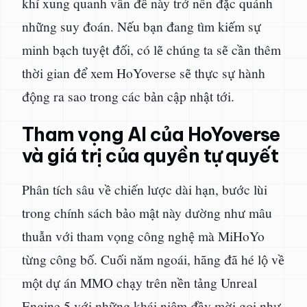
khí xung quanh vấn đề này trở nên đặc quánh
những suy đoán. Nếu bạn đang tìm kiếm sự
minh bạch tuyệt đối, có lẽ chúng ta sẽ cần thêm
thời gian để xem HoYoverse sẽ thực sự hành
động ra sao trong các bản cập nhật tới.
Tham vọng AI của HoYoverse
và giá trị của quyền tự quyết
Phân tích sâu về chiến lược dài hạn, bước lùi
trong chính sách bảo mật này dường như mâu
thuẫn với tham vọng công nghệ mà MiHoYo
từng công bố. Cuối năm ngoái, hãng đã hé lộ về
một dự án MMO chạy trên nền tảng Unreal
Engine 5 với những khái niệm đầy mời gọi như