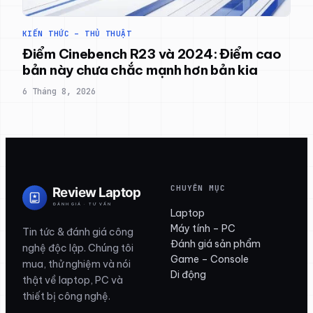
KIẾN THỨC – THỦ THUẬT
Điểm Cinebench R23 và 2024: Điểm cao
bản này chưa chắc mạnh hơn bản kia
6 Tháng 8, 2026
CHUYÊN MỤC
Laptop
Máy tính – PC
Tin tức & đánh giá công
Đánh giá sản phẩm
nghệ độc lập. Chúng tôi
Game – Console
mua, thử nghiệm và nói
Di động
thật về laptop, PC và
thiết bị công nghệ.