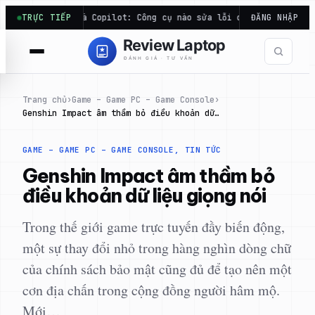
Chuyển
e Code và Copilot: Công cụ nào sửa lỗi code hiệu quả…
TRỰC TIẾP
ĐĂNG NHẬP
Điể
đến
phần
nội
dung
Trang chủ
›
Game – Game PC – Game Console
›
Genshin Impact âm thầm bỏ điều khoản dữ…
GAME – GAME PC – GAME CONSOLE
, 
TIN TỨC
Genshin Impact âm thầm bỏ
điều khoản dữ liệu giọng nói
Trong thế giới game trực tuyến đầy biến động,
một sự thay đổi nhỏ trong hàng nghìn dòng chữ
của chính sách bảo mật cũng đủ để tạo nên một
cơn địa chấn trong cộng đồng người hâm mộ.
Mới…