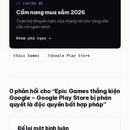
// CHUYÊN ĐỀ
Cẩm nang mua sắm 2026
Toàn bộ khuyến nghị của chúng tôi cho từng nhu
cầu và ngân sách.
Khám phá ngay →
Epic Games
Google Play Store
0 phản hồi cho “Epic Games thắng kiện
Google – Google Play Store bị phán
quyết là độc quyền bất hợp pháp”
Để lại một bình luận