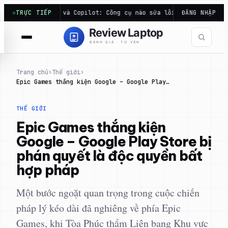
Chuyển
aude Code và Copilot: Công cụ nào sửa lỗi code hiệu quả…
TRỰC TIẾP
ĐĂNG NHẬP
Đ
đến
phần
nội
dung
Trang chủ
›
Thế giới
›
Epic Games thắng kiện Google – Google Play…
THẾ GIỚI
Epic Games thắng kiện
Google – Google Play Store bị
phán quyết là độc quyền bất
hợp pháp
Một bước ngoặt quan trọng trong cuộc chiến
pháp lý kéo dài đã nghiêng về phía Epic
Games, khi Tòa Phúc thẩm Liên bang Khu vực