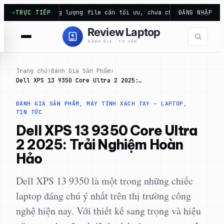
Chuyển
Dung lượng file cần tối ưu, chưa chắc thiếu…
TRỰC TIẾP
Laptop gaming
ĐĂNG NHẬP
đến
phần
nội
dung
Trang chủ
›
Đánh Giá Sản Phẩm
›
Dell XPS 13 9350 Core Ultra 2 2025:…
ĐÁNH GIÁ SẢN PHẨM
, 
MÁY TÍNH XÁCH TAY – LAPTOP
, 
TIN TỨC
Dell XPS 13 9350 Core Ultra
2 2025: Trải Nghiệm Hoàn
Hảo
Dell XPS 13 9350 là một trong những chiếc
laptop đáng chú ý nhất trên thị trường công
nghệ hiện nay. Với thiết kế sang trọng và hiệu