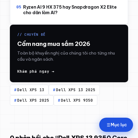
Ryzen AI 9 HX 375 hay Snapdragon X2 Elite
cho dân làm AI?
// CHUYÊN ĐỀ
Cẩm nang mua sắm 2026
Toàn bộ khuyến nghị của chúng tôi cho từng nhu
cầu và ngân sách.
Khám phá ngay →
Dell XPS 13
Dell XPS 13 2025
Dell XPS 2025
Dell XPS 9350
Mục lục
0 phản hồi cho “Dell XPS 13 9350 Core