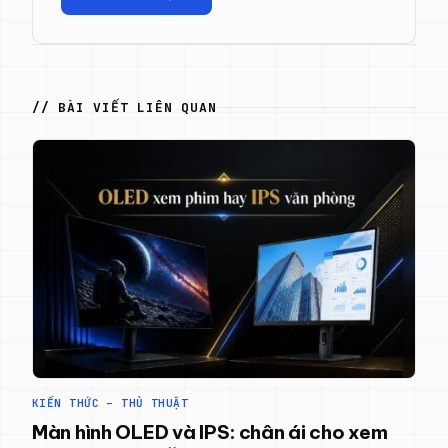
// BÀI VIẾT LIÊN QUAN
KIẾN THỨC – THỦ THUẬT
Màn hình OLED và IPS: chân ái cho xem