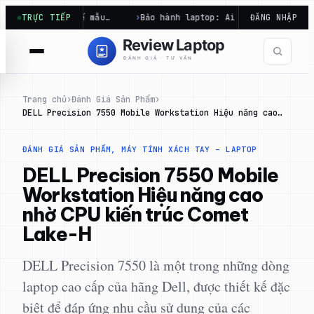
Chuyển
thiết kế mẫu…
TRỰC TIẾP
Bảo hành laptop: Ai mới là người chịu trách 
ĐĂNG NHẬP
đến
phần
nội
dung
Trang chủ
›
Đánh Giá Sản Phẩm
›
DELL Precision 7550 Mobile Workstation Hiệu năng cao…
ĐÁNH GIÁ SẢN PHẨM
, 
MÁY TÍNH XÁCH TAY – LAPTOP
DELL Precision 7550 Mobile
Workstation Hiệu năng cao
nhờ CPU kiến trúc Comet
Lake-H
DELL Precision 7550 là một trong những dòng
laptop cao cấp của hãng Dell, được thiết kế đặc
biệt để đáp ứng nhu cầu sử dụng của các