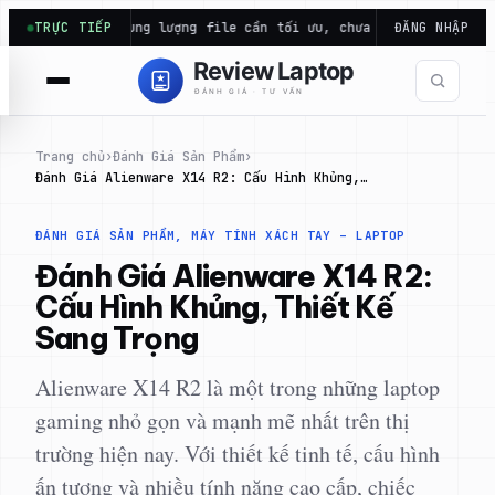
Chuyển
ậm: Dung lượng file cần tối ưu, chưa chắc thiếu…
TRỰC TIẾP
ĐĂNG NHẬP
Laptop ga
đến
phần
nội
dung
Trang chủ
›
Đánh Giá Sản Phẩm
›
Đánh Giá Alienware X14 R2: Cấu Hình Khủng,…
ĐÁNH GIÁ SẢN PHẨM
, 
MÁY TÍNH XÁCH TAY – LAPTOP
Đánh Giá Alienware X14 R2:
Cấu Hình Khủng, Thiết Kế
Sang Trọng
Alienware X14 R2 là một trong những laptop
gaming nhỏ gọn và mạnh mẽ nhất trên thị
trường hiện nay. Với thiết kế tinh tế, cấu hình
ấn tượng và nhiều tính năng cao cấp, chiếc