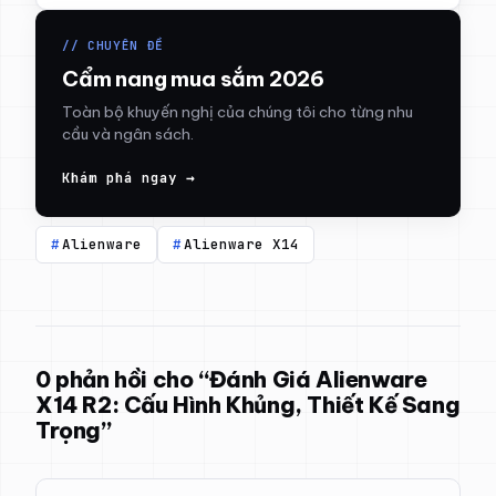
// CHUYÊN ĐỀ
Cẩm nang mua sắm 2026
Toàn bộ khuyến nghị của chúng tôi cho từng nhu
cầu và ngân sách.
Khám phá ngay →
Alienware
Alienware X14
0 phản hồi cho “Đánh Giá Alienware
X14 R2: Cấu Hình Khủng, Thiết Kế Sang
Trọng”