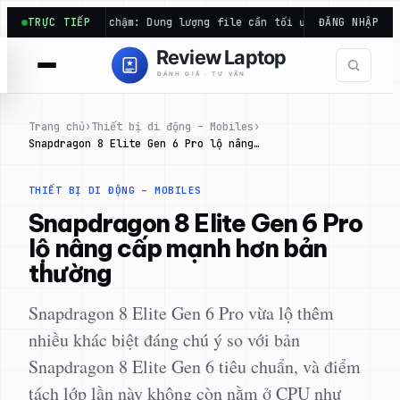
Chuyển
xcel chạy chậm: Dung lượng file cần tối ưu, chưa chắc thiếu…
TRỰC TIẾP
ĐĂNG NHẬP
đến
phần
nội
dung
Trang chủ
›
Thiết bị di động – Mobiles
›
Snapdragon 8 Elite Gen 6 Pro lộ nâng…
THIẾT BỊ DI ĐỘNG – MOBILES
Snapdragon 8 Elite Gen 6 Pro
lộ nâng cấp mạnh hơn bản
thường
Snapdragon 8 Elite Gen 6 Pro vừa lộ thêm
nhiều khác biệt đáng chú ý so với bản
Snapdragon 8 Elite Gen 6 tiêu chuẩn, và điểm
tách lớp lần này không còn nằm ở CPU như