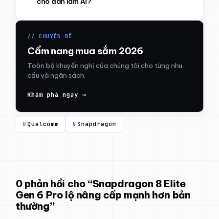
cho dân làm AI?
// CHUYÊN ĐỀ
Cẩm nang mua sắm 2026
Toàn bộ khuyến nghị của chúng tôi cho từng nhu
cầu và ngân sách.
Khám phá ngay →
Qualcomm
Snapdragon
0 phản hồi cho “Snapdragon 8 Elite
Gen 6 Pro lộ nâng cấp mạnh hơn bản
thường”