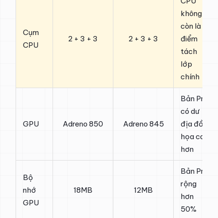
CPU
không
còn là
Cụm
2 + 3 + 3
2 + 3 + 3
điểm
CPU
tách
lớp
chính
Bản Pro
có dư
GPU
Adreno 850
Adreno 845
địa đồ
họa cao
hơn
Bản Pro
Bộ
rộng
nhớ
18MB
12MB
hơn
GPU
50%