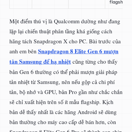
flagship
Một điểm thú vị là Qualcomm dường như đang
lặp lại chiến thuật phân tầng khá giống cách
hãng tách Snapdragon X cho PC. Bài trước của
Snapdragon 8 Elite Gen 6 mượn
anh em bên
tản Samsung để hạ nhiệt
cũng từng cho thấy
bản Gen 6 thường có thể phải mượn giải pháp
tản nhiệt từ Samsung, nên nếu gộp cả chi phí
tản, bộ nhớ và GPU, bản Pro gần như chắc chắn
sẽ chỉ xuất hiện trên số ít mẫu flagship. Kịch
bản dễ thấy nhất là các hãng Android sẽ dùng
bản thường cho máy cao cấp dễ bán hơn, còn
Snapdragon 8 Elite Gen 6 Pro sẽ thành con chip