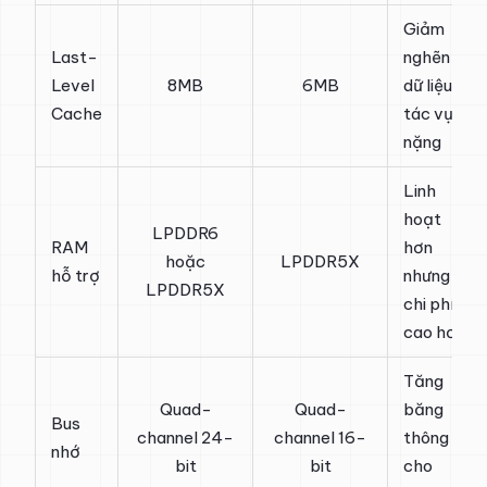
Giảm
Last-
nghẽn
Level
8MB
6MB
dữ liệu ở
Cache
tác vụ
nặng
Linh
hoạt
LPDDR6
RAM
hơn
hoặc
LPDDR5X
hỗ trợ
nhưng
LPDDR5X
chi phí
cao hơn
Tăng
Quad-
Quad-
băng
Bus
channel 24-
channel 16-
thông
nhớ
bit
bit
cho