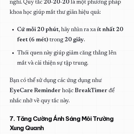
nghỉ. Quy tắc
20-20-20
là một phương pháp
khoa học giúp mắt thư giãn hiệu quả:
Cứ mỗi 20 phút
, hãy nhìn ra xa
ít nhất 20
feet (6 mét)
trong
20 giây
.
Thói quen này giúp giảm căng thẳng lên
mắt và cải thiện sự tập trung.
Bạn có thể sử dụng các ứng dụng như
EyeCare Reminder
hoặc
BreakTimer
để
nhắc nhở về quy tắc này.
7. Tăng Cường Ánh Sáng Môi Trường
Xung Quanh