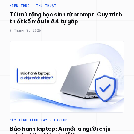
KIẾN THỨC – THỦ THUẬT
Túi mù tặng học sinh từ prompt: Quy trình
thiết kế mẫu in A4 tự gấp
9 Tháng 8, 2026
MÁY TÍNH XÁCH TAY – LAPTOP
Bảo hành laptop: Ai mới là người chịu