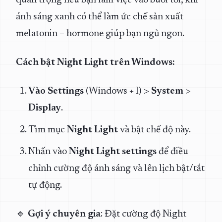
quan trọng nếu bạn làm việc vào buổi tối, khi
ánh sáng xanh có thể làm ức chế sản xuất
melatonin – hormone giúp bạn ngủ ngon.
Cách bật Night Light trên Windows:
Vào Settings
(
Windows + I
) >
System
>
Display
.
Tìm mục
Night Light
và bật chế độ này.
Nhấn vào
Night Light settings
để điều
chỉnh cường độ ánh sáng và lên lịch bật/tắt
tự động.
🔹
Gợi ý chuyên gia
: Đặt cường độ Night