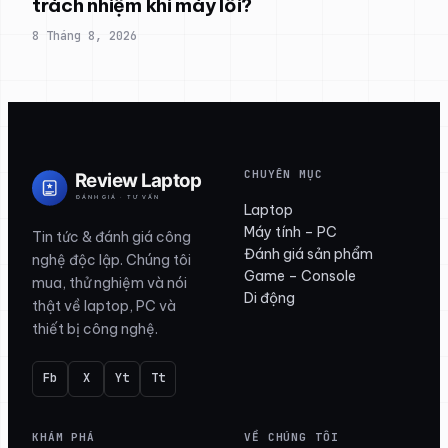
trách nhiệm khi máy lỗi?
8 Tháng 8, 2026
CHUYÊN MỤC
Laptop
Máy tính – PC
Tin tức & đánh giá công
Đánh giá sản phẩm
nghệ độc lập. Chúng tôi
Game – Console
mua, thử nghiệm và nói
Di động
thật về laptop, PC và
thiết bị công nghệ.
Fb
X
Yt
Tt
KHÁM PHÁ
VỀ CHÚNG TÔI