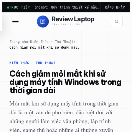
Chuyển
inh từ prompt: Quy trình thiết kế mẫu…
TRỰC TIẾP
Bảo hành laptop: Ai
ĐĂNG NHẬP
đến
phần
nội
dung
Trang chủ
›
Kiến Thức – Thủ Thuật
›
Cách giảm mỏi mắt khi sử dụng máy…
KIẾN THỨC – THỦ THUẬT
Cách giảm mỏi mắt khi sử
dụng máy tính Windows trong
thời gian dài
Mỏi mắt khi sử dụng máy tính trong thời gian
dài là một vấn đề phổ biến, đặc biệt đối với
những người làm việc văn phòng, lập trình
viên, game thủ hoặc những ai thường xuyên