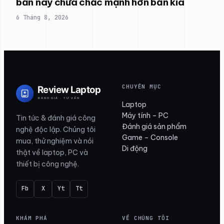
bản này chưa chắc mạnh hơn bản kia
6 Tháng 8, 2026
CHUYÊN MỤC
Laptop
Máy tính – PC
Tin tức & đánh giá công
Đánh giá sản phẩm
nghệ độc lập. Chúng tôi
Game – Console
mua, thử nghiệm và nói
Di động
thật về laptop, PC và
thiết bị công nghệ.
Fb
X
Yt
Tt
KHÁM PHÁ
VỀ CHÚNG TÔI