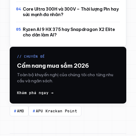
Core Ultra 300H và 300V – Thời lượng Pin hay
sức mạnh đa nhân?
Ryzen AI 9 HX 375 hay Snapdragon X2 Elite
cho dân làm AI?
// CHUYÊN ĐỀ
Cẩm nang mua sắm 2026
Toàn bộ khuyến nghị của chúng tôi cho từng nhu
cầu và ngân sách.
Khám phá ngay →
AMD
APU Krackan Point