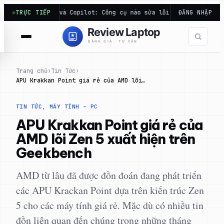
Chuyển
e Code và Copilot: Công cụ nào sửa lỗi code hiệu quả…
TRỰC TIẾP
ĐĂNG NHẬP
Điểm
đến
phần
nội
dung
Trang chủ
›
Tin Tức
›
APU Krakkan Point giá rẻ của AMD lõi…
TIN TỨC
, 
MÁY TÍNH – PC
APU Krakkan Point giá rẻ của
AMD lõi Zen 5 xuất hiện trên
Geekbench
AMD từ lâu đã được đồn đoán đang phát triển
các APU Krackan Point dựa trên kiến trúc Zen
5 cho các máy tính giá rẻ. Mặc dù có nhiều tin
đồn liên quan đến chúng trong những tháng