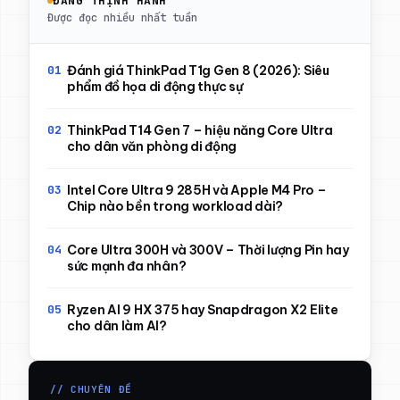
ĐANG THỊNH HÀNH
Được đọc nhiều nhất tuần
Đánh giá ThinkPad T1g Gen 8 (2026): Siêu
phẩm đồ họa di động thực sự
ThinkPad T14 Gen 7 – hiệu năng Core Ultra
cho dân văn phòng di động
Intel Core Ultra 9 285H và Apple M4 Pro –
Chip nào bền trong workload dài?
Core Ultra 300H và 300V – Thời lượng Pin hay
sức mạnh đa nhân?
Ryzen AI 9 HX 375 hay Snapdragon X2 Elite
cho dân làm AI?
// CHUYÊN ĐỀ