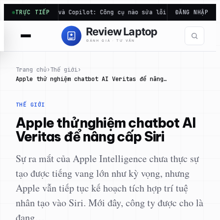
Chuyển
aude Code và Copilot: Công cụ nào sửa lỗi code hiệu quả…
TRỰC TIẾP
ĐĂNG NHẬP
Đ
đến
phần
nội
dung
Trang chủ
›
Thế giới
›
Apple thử nghiệm chatbot AI Veritas để nâng…
THẾ GIỚI
Apple thử nghiệm chatbot AI
Veritas để nâng cấp Siri
Sự ra mắt của Apple Intelligence chưa thực sự
tạo được tiếng vang lớn như kỳ vọng, nhưng
Apple vẫn tiếp tục kế hoạch tích hợp trí tuệ
nhân tạo vào Siri. Mới đây, công ty được cho là
đang…