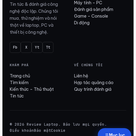
Máy tính – PC
Tin tức & đánh giá công
Đánh giá sản phẩm
nghệ độc lập. Chúng tôi
Game – Console
mua, thử nghiệm và nói
Di động
thật về laptop, PC và
thiết bị công nghệ.
Fb
X
Yt
Tt
KHÁM PHÁ
VỀ CHÚNG TÔI
Trang chủ
Liên hệ
Tìm kiếm
Hợp tác quảng cáo
Kiến thức – Thủ thuật
Quy trình đánh giá
Tin tức
© 2026 Review Laptop. Bảo lưu mọi quyền.
Điều khoản
Bảo mật
Cookie
Mục lục