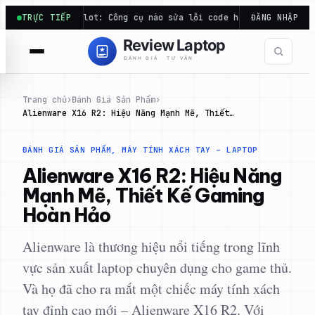
Chuyển
à Copilot: Công cụ nào sửa lỗi code hiệu quả…
TRỰC TIẾP
ĐĂNG NHẬP
Điểm Cineben
đến
phần
nội
dung
Trang chủ
›
Đánh Giá Sản Phẩm
›
Alienware X16 R2: Hiệu Năng Mạnh Mẽ, Thiết…
ĐÁNH GIÁ SẢN PHẨM
, 
MÁY TÍNH XÁCH TAY – LAPTOP
Alienware X16 R2: Hiệu Năng
Mạnh Mẽ, Thiết Kế Gaming
Hoàn Hảo
Alienware là thương hiệu nổi tiếng trong lĩnh
vực sản xuất laptop chuyên dụng cho game thủ.
Và họ đã cho ra mắt một chiếc máy tính xách
tay đỉnh cao mới – Alienware X16 R2. Với