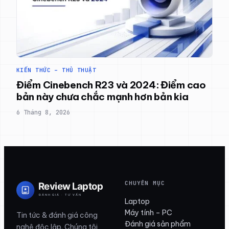
KIẾN THỨC – THỦ THUẬT
Điểm Cinebench R23 và 2024: Điểm cao
bản này chưa chắc mạnh hơn bản kia
6 Tháng 8, 2026
CHUYÊN MỤC
Laptop
Máy tính – PC
Tin tức & đánh giá công
Đánh giá sản phẩm
nghệ độc lập. Chúng tôi