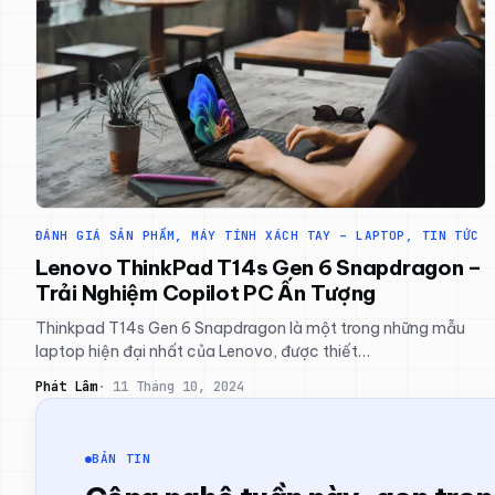
ĐÁNH GIÁ SẢN PHẨM
, 
MÁY TÍNH XÁCH TAY – LAPTOP
, 
TIN TỨC
Lenovo ThinkPad T14s Gen 6 Snapdragon –
Trải Nghiệm Copilot PC Ấn Tượng
Thinkpad T14s Gen 6 Snapdragon là một trong những mẫu
laptop hiện đại nhất của Lenovo, được thiết…
Phát Lâm
11 Tháng 10, 2024
BẢN TIN