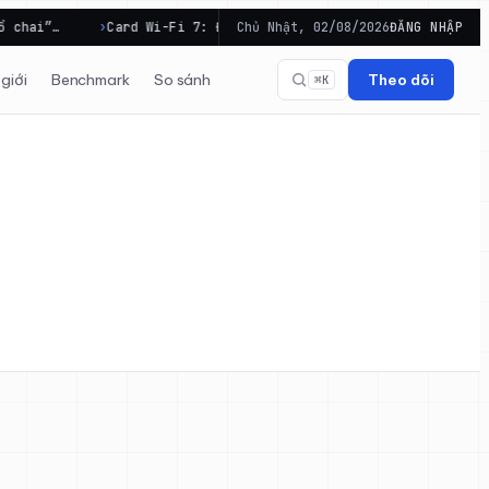
hai”…
Card Wi-Fi 7: Điều kiện hạ tầng và phần cứng trước k
Chủ Nhật, 02/08/2026
ĐĂNG NHẬP
giới
Benchmark
So sánh
Theo dõi
⌘K