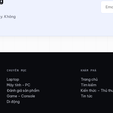
ng
ay. Không
CHUYÊN MỤC
KHÁM PHÁ
Laptop
Trang chủ
Máy tính – PC
Tìm kiếm
Đánh giá sản phẩm
Kiến thức – Thủ th
Game – Console
Tin tức
Di động