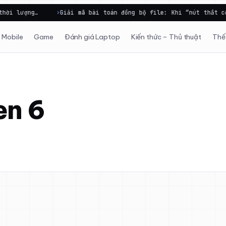
i lượng…
Giải mã bài toán đồng bộ file: Khi “nút thắt cổ c
Mobile
Game
Đánh giá Laptop
Kiến thức – Thủ thuật
Thế 
en 6