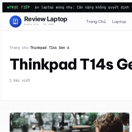
Chuyển
…
TRỰC TIẾP
Bài toán laptop mỏng nhẹ: Cân nặng không quyết định thờ
đến
phần
Trang Chủ
Laptop
nội
dung
Trang chủ
›
Thinkpad T14s Gen 6
Thinkpad T14s G
1 bài viết