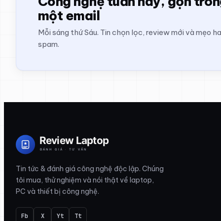
Công nghệ tuần này, gọn tro
một email
Mỗi sáng thứ Sáu. Tin chọn lọc, review mới và mẹo h
spam.
Tin tức & đánh giá công nghệ độc lập. Chúng
tôi mua, thử nghiệm và nói thật về laptop,
PC và thiết bị công nghệ.
Fb
X
Yt
Tt