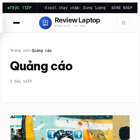
Chuyển
ưa chắc mạnh…
TRỰC TIẾP
Excel chạy chậm: Dung lượng file cần tối ưu,
ĐĂNG NHẬP
đến
phần
nội
dung
Trang chủ
›
Quảng cáo
Quảng cáo
2 bài viết