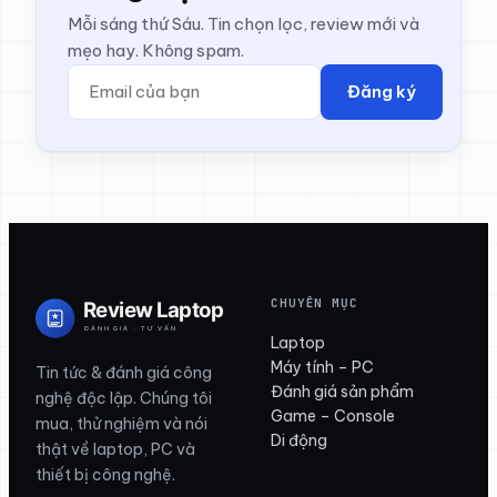
Mỗi sáng thứ Sáu. Tin chọn lọc, review mới và
mẹo hay. Không spam.
Đăng ký
CHUYÊN MỤC
Laptop
Máy tính – PC
Tin tức & đánh giá công
Đánh giá sản phẩm
nghệ độc lập. Chúng tôi
Game – Console
mua, thử nghiệm và nói
Di động
thật về laptop, PC và
thiết bị công nghệ.