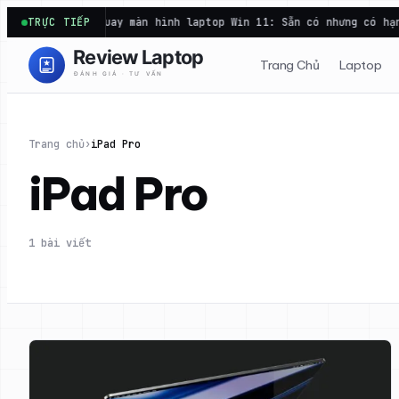
Chuyển
rd tải…
TRỰC TIẾP
Quay màn hình laptop Win 11: Sẵn có nhưng có hạn c
đến
phần
Trang Chủ
Laptop
nội
dung
Trang chủ
›
iPad Pro
iPad Pro
1 bài viết