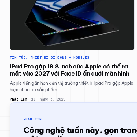
TIN TỨC
, 
THIẾT BỊ DI ĐỘNG – MOBILES
iPad Pro gập 18.8 inch của Apple có thể ra
mắt vào 2027 với Face ID ẩn dưới màn hình
Apple tiến gần hơn đến thị trường thiết bị Ipad Pro gập Apple
hiện chưa có sản phẩm…
Phát Lâm
11 Tháng 3, 2025
BẢN TIN
Công nghệ tuần này, gọn tro