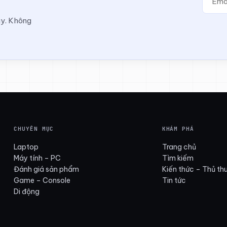
ay. Không
CHUYÊN MỤC
KHÁM PHÁ
Laptop
Trang chủ
Máy tính – PC
Tìm kiếm
Đánh giá sản phẩm
Kiến thức – Thủ th
Game – Console
Tin tức
Di động