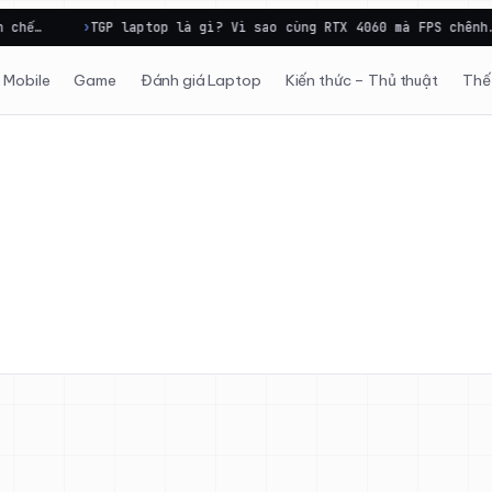
hế…
TGP laptop là gì? Vì sao cùng RTX 4060 mà FPS chênh…
Mobile
Game
Đánh giá Laptop
Kiến thức – Thủ thuật
Thế 