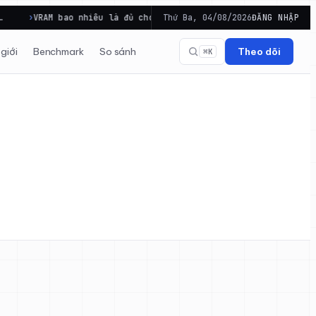
VRAM bao nhiêu là đủ cho laptop gaming khi 8GB đã tới…
Thứ Ba, 04/08/2026
ĐĂNG NHẬP
giới
Benchmark
So sánh
Theo dõi
⌘K