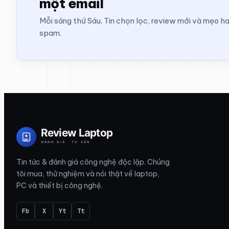
một email
Mỗi sáng thứ Sáu. Tin chọn lọc, review mới và mẹo h
spam.
Tin tức & đánh giá công nghệ độc lập. Chúng
tôi mua, thử nghiệm và nói thật về laptop,
PC và thiết bị công nghệ.
Fb
X
Yt
Tt