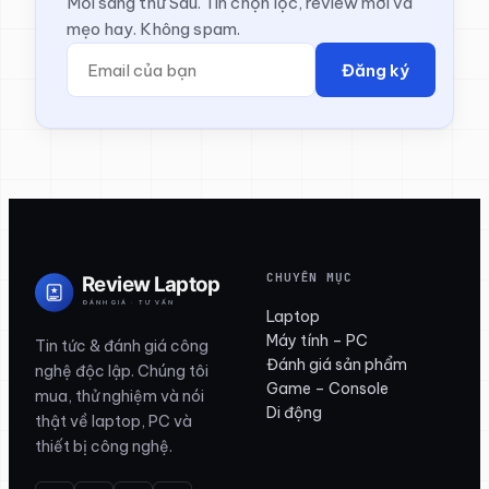
Mỗi sáng thứ Sáu. Tin chọn lọc, review mới và
mẹo hay. Không spam.
Đăng ký
CHUYÊN MỤC
Laptop
Máy tính – PC
Tin tức & đánh giá công
Đánh giá sản phẩm
nghệ độc lập. Chúng tôi
Game – Console
mua, thử nghiệm và nói
Di động
thật về laptop, PC và
thiết bị công nghệ.