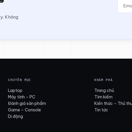
ay. Không
CHUYÊN MỤC
KHÁM PHÁ
Laptop
Trang chủ
Máy tính – PC
Tìm kiếm
Đánh giá sản phẩm
Kiến thức – Thủ th
Game – Console
Tin tức
Di động