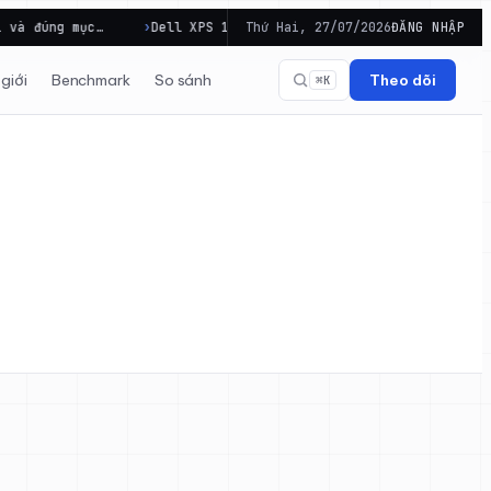
 đúng mục…
Dell XPS 13 2026 có đủ cân bằng cho công việc d
Thứ Hai, 27/07/2026
ĐĂNG NHẬP
giới
Benchmark
So sánh
Theo dõi
⌘K