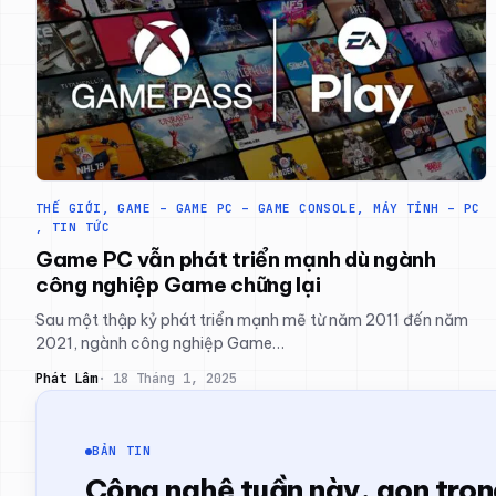
THẾ GIỚI
, 
GAME – GAME PC – GAME CONSOLE
, 
MÁY TÍNH – PC
, 
TIN TỨC
Game PC vẫn phát triển mạnh dù ngành
công nghiệp Game chững lại
Sau một thập kỷ phát triển mạnh mẽ từ năm 2011 đến năm
2021, ngành công nghiệp Game…
Phát Lâm
18 Tháng 1, 2025
BẢN TIN
Công nghệ tuần này, gọn tro