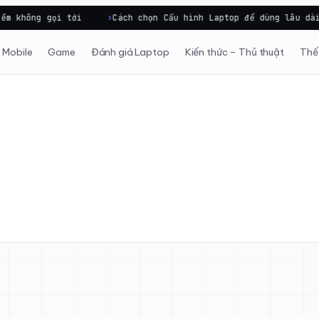
không gọi tới
Cách chọn Cấu hình Laptop để dùng lâu dài và
Mobile
Game
Đánh giá Laptop
Kiến thức – Thủ thuật
Thế 