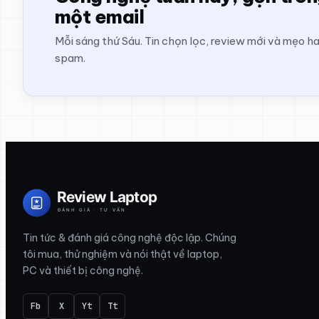
một email
Mỗi sáng thứ Sáu. Tin chọn lọc, review mới và mẹo h
spam.
Tin tức & đánh giá công nghệ độc lập. Chúng
tôi mua, thử nghiệm và nói thật về laptop,
PC và thiết bị công nghệ.
Fb
X
Yt
Tt