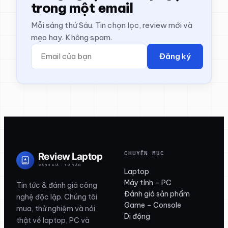
trong một email
Mỗi sáng thứ Sáu. Tin chọn lọc, review mới và
mẹo hay. Không spam.
Đăng ký
CHUYÊN MỤC
Laptop
Máy tính – PC
Tin tức & đánh giá công
Đánh giá sản phẩm
nghệ độc lập. Chúng tôi
Game – Console
mua, thử nghiệm và nói
Di động
thật về laptop, PC và