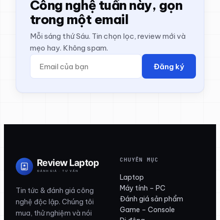
Công nghệ tuần này, gọn
trong một email
Mỗi sáng thứ Sáu. Tin chọn lọc, review mới và
mẹo hay. Không spam.
Đăng ký
CHUYÊN MỤC
Laptop
Máy tính – PC
Tin tức & đánh giá công
Đánh giá sản phẩm
nghệ độc lập. Chúng tôi
Game – Console
mua, thử nghiệm và nói